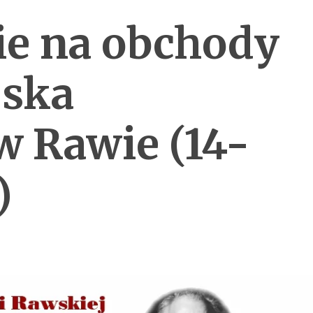
ie na obchody
jska
w Rawie (14-
)