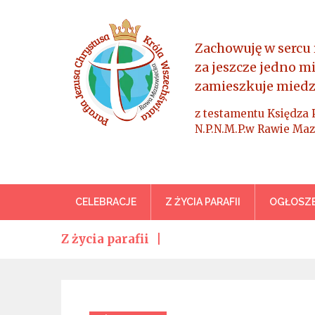
Skip
to
content
Zachowuję w sercu 
za jeszcze jedno m
zamieszkuje miedz
z testamentu Księdza 
N.P.N.M.P.w Rawie Maz
Parafia Jezusa Chrystus
CELEBRACJE
Z ŻYCIA PARAFII
OGŁOSZE
Z życia parafii
Categories