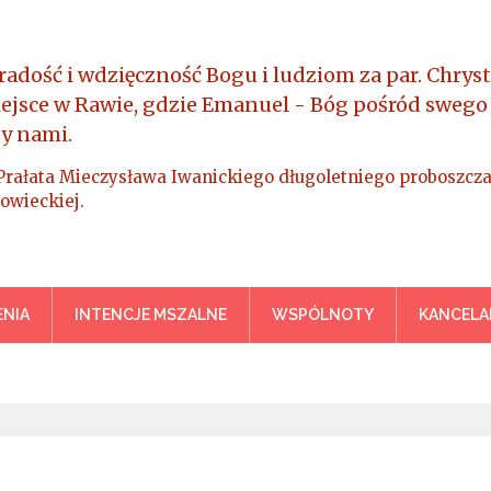
radość i wdzięczność Bogu i ludziom za par. Chryst
iejsce w Rawie, gdzie Emanuel - Bóg pośród swego
y nami.
Prałata Mieczysława Iwanickiego długoletniego proboszcza
owieckiej.
a Króla Wszechświata – Rawa M
NIA
INTENCJE MSZALNE
WSPÓLNOTY
KANCELA