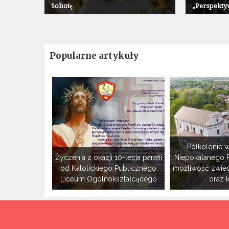
Sobotę
„Perspekty
Popularne artykuły
Półkolonie w
Życzenia z okazji 10-lecia parafii
Niepokalanego 
od Katolickiego Publicznego
możliwość zwie
Liceum Ogólnokształcącego
oraz 