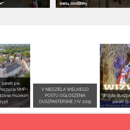
w”
naszą modlitwą
 parafii pw.
Poczęcia NMP i
V NIEDZIELA WIELKIEGO
dzania muzeum
POSTU OGŁOSZENIA
Wizyta duszpa
krypt
DUSZPASTERSKIE 7 IV 2019
parafii 15