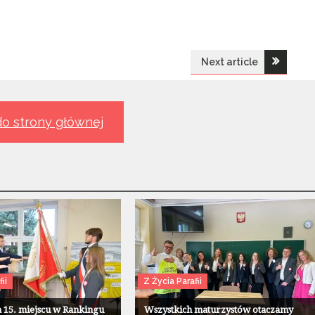
Next article
o strony głównej
ii
Z Życia Parafii
a 15. miejscu w Rankingu
Wszystkich maturzystów otaczamy