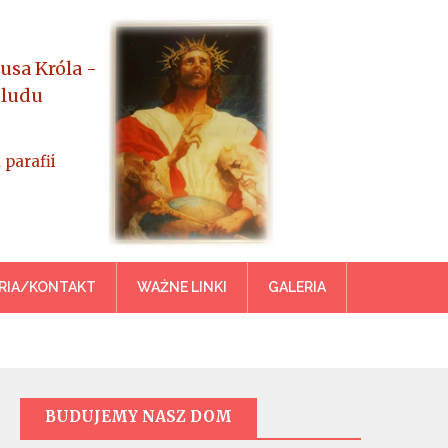
usa Króla -
 ludu
 parafii
azowiecka
RIA/KONTAKT
WAŻNE LINKI
GALERIA
BUDUJEMY NASZ DOM