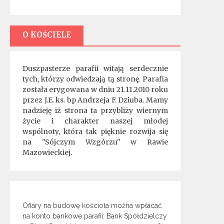
O KOŚCIELE
Duszpasterze parafii witają serdecznie
tych, którzy odwiedzają tą stronę. Parafia
została erygowana w dniu 21.11.2010 roku
przez J.E. ks. bp Andrzeja F. Dziuba. Mamy
nadzieję iż strona ta przybliży wiernym
życie i charakter naszej młodej
wspólnoty, która tak pięknie rozwija się
na "Sójczym Wzgórzu" w Rawie
Mazowieckiej.
Ofiary na budowę kościoła można wpłacać
na konto bankowe parafii: Bank Spółdzielczy