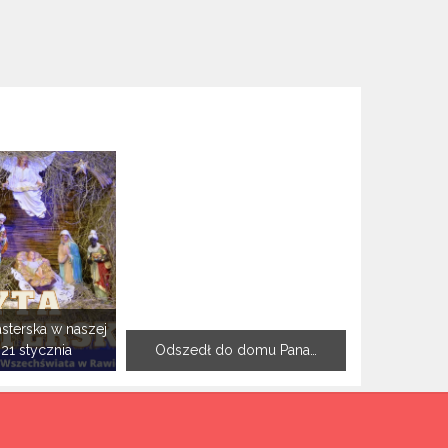
sterska w naszej
-21 stycznia
Odszedł do domu Pana…