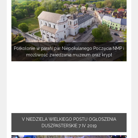
Półkolonie w parafii pw. Niepokalanego Poczęcia NMP i
możliwość zwiedzania muzeum oraz krypt
V NIEDZIELA WIELKIEGO POSTU OGŁOSZENIA
DUSZPASTERSKIE 7 IV 2019