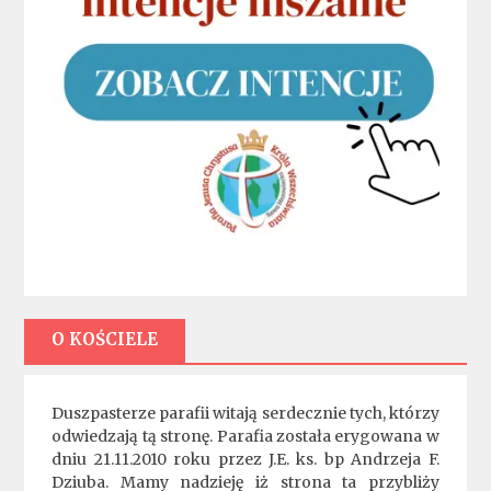
O KOŚCIELE
Duszpasterze parafii witają serdecznie tych, którzy
odwiedzają tą stronę. Parafia została erygowana w
dniu 21.11.2010 roku przez J.E. ks. bp Andrzeja F.
Dziuba. Mamy nadzieję iż strona ta przybliży