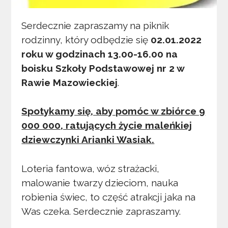
Serdecznie zapraszamy na piknik
rodzinny, który odbędzie się
02.01.2022
roku w godzinach 13.00-16.00 na
boisku Szkoły Podstawowej nr 2 w
Rawie Mazowieckiej
.
Spotykamy się, aby pomóc w zbiórce 9
000 000, ratujących życie maleńkiej
dziewczynki Arianki Wasiak.
Loteria fantowa, wóz strażacki,
malowanie twarzy dzieciom, nauka
robienia świec, to część atrakcji jaka na
Was czeka. Serdecznie zapraszamy.