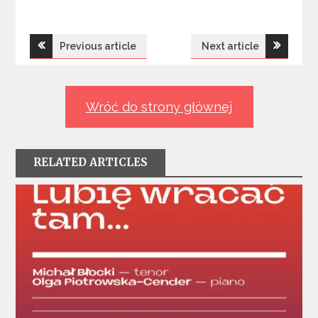
Nawigacja
Previous article
Next article
wpisu
Wróć do strony głównej
RELATED ARTICLES