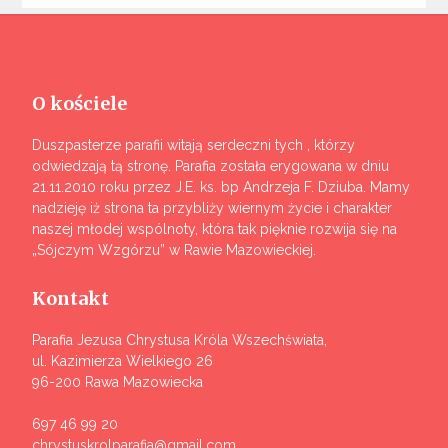
O kościele
Duszpasterze parafii witają serdeczni tych , którzy
odwiedzają tą stronę. Parafia została erygowana w dniu
21.11.2010 roku przez J.E. ks. bp Andrzeja F. Dziuba. Mamy
nadzieję iż strona ta przybliży wiernym życie i charakter
naszej młodej wspólnoty, która tak pięknie rozwija się na
„Sójczym Wzgórzu” w Rawie Mazowieckiej.
Kontakt
Parafia Jezusa Chrystusa Króla Wszechświata,
ul. Kazimierza Wielkiego 26
96-200 Rawa Mazowiecka
697 46 99 20
chrystuskrolparafia@gmail.com