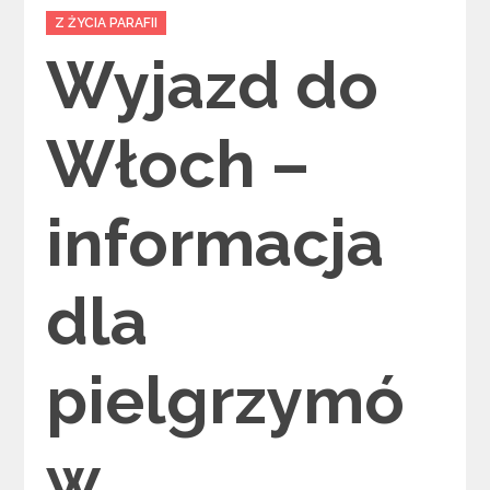
Categories
Z ŻYCIA PARAFII
Wyjazd do
Włoch –
informacja
dla
pielgrzymó
w