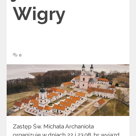
Wigry
0
Zastęp Św. Michała Archanioła
organizuje w dniach 22 i 23.08. br. wyjazd