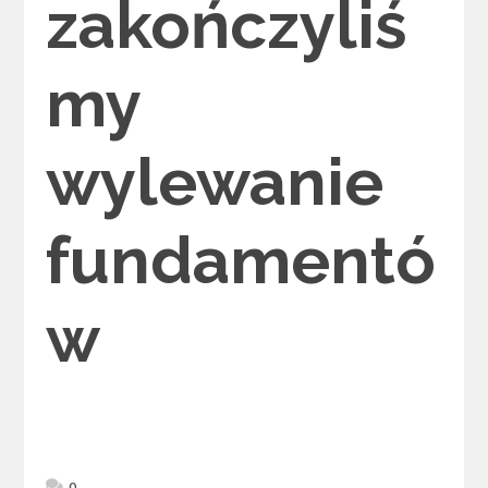
zakończyliś
my
wylewanie
fundamentó
w
0