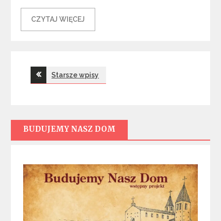
CZYTAJ WIĘCEJ
Nawigacja
Starsze wpisy
po
wpisach
BUDUJEMY NASZ DOM