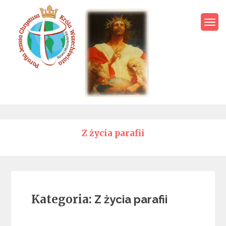
Skip
to
content
Parafia Jezusa Chrystusa
Króla Wszechświata – Rawa
Mazowiecka
Z życia parafii
Kategoria:
Z życia parafii