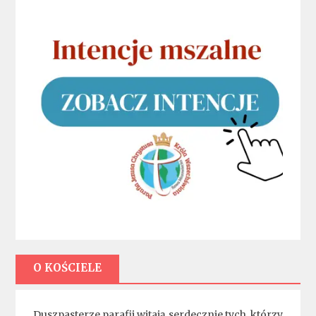
O KOŚCIELE
Duszpasterze parafii witają serdecznie tych, którzy