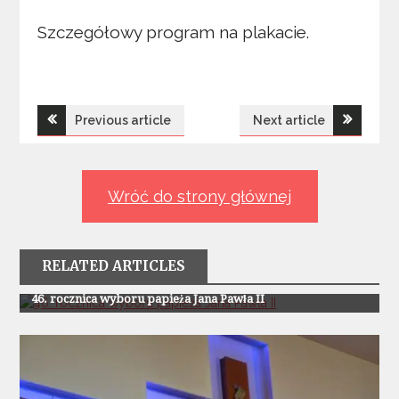
Szczegółowy program na plakacie.
Nawigacja
Previous article
Next article
wpisu
Wróć do strony głównej
RELATED ARTICLES
Z Życia Parafii
46. rocznica wyboru papieża Jana Pawła II