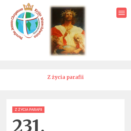
Skip
to
content
Parafia Jezusa Chrystusa
Króla Wszechświata – Rawa
Mazowiecka
Z życia parafii
Categories
Z ŻYCIA PARAFII
231.