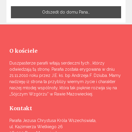
Odszedł do domu Pana…
O kościele
Duszpasterze parafii witają serdeczni tych , którzy
odwiedzają tą stronę. Parafia została erygowana w dniu
21.11.2010 roku przez J.E. ks. bp Andrzeja F. Dziuba. Mamy
nadzieję iż strona ta przybliży wiernym życie i charakter
naszej młodej wspólnoty, która tak pięknie rozwija się na
„Sójczym Wzgórzu” w Rawie Mazowieckiej.
Kontakt
Parafia Jezusa Chrystusa Króla Wszechświata,
ul. Kazimierza Wielkiego 26