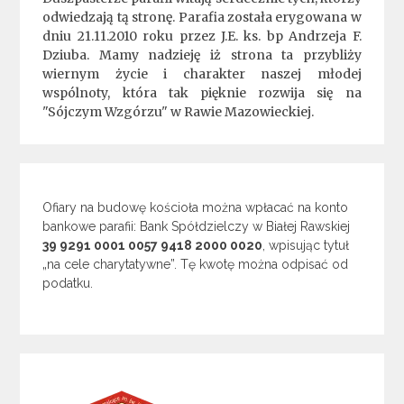
odwiedzają tą stronę. Parafia została erygowana w
dniu 21.11.2010 roku przez J.E. ks. bp Andrzeja F.
Dziuba. Mamy nadzieję iż strona ta przybliży
wiernym życie i charakter naszej młodej
wspólnoty, która tak pięknie rozwija się na
"Sójczym Wzgórzu" w Rawie Mazowieckiej.
Ofiary na budowę kościoła można wpłacać na konto
bankowe parafii: Bank Spółdzielczy w Białej Rawskiej
39 9291 0001 0057 9418 2000 0020
, wpisując tytuł
„na cele charytatywne”. Tę kwotę można odpisać od
podatku.