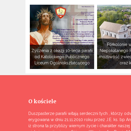
Półkolonie w
Życzenia z okazji 10-lecia parafii
Niepokalanego 
od Katolickiego Publicznego
możliwość zwie
Liceum Ogólnokształcącego
oraz 
O kościele
Duszpasterze parafii witają serdeczni tych , którzy odw
erygowana w dniu 21.11.2010 roku przez J.E. ks. bp A
iż strona ta przybliży wiernym życie i charakter nasze