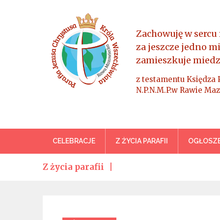
Skip
to
content
Zachowuję w sercu 
za jeszcze jedno m
zamieszkuje miedz
z testamentu Księdza 
N.P.N.M.P.w Rawie Maz
Parafia Jezusa Chrystus
CELEBRACJE
Z ŻYCIA PARAFII
OGŁOSZE
Z życia parafii
Categories