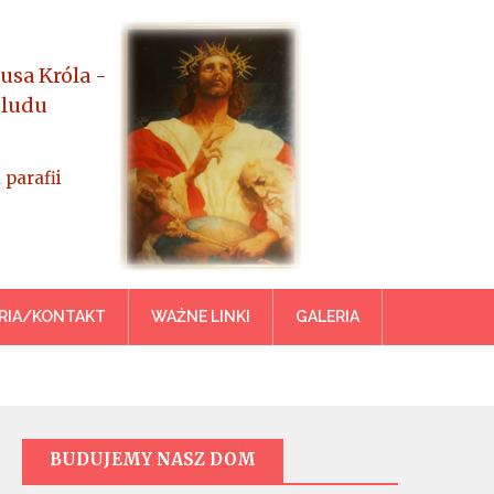
usa Króla -
 ludu
 parafii
azowiecka
RIA/KONTAKT
WAŻNE LINKI
GALERIA
BUDUJEMY NASZ DOM