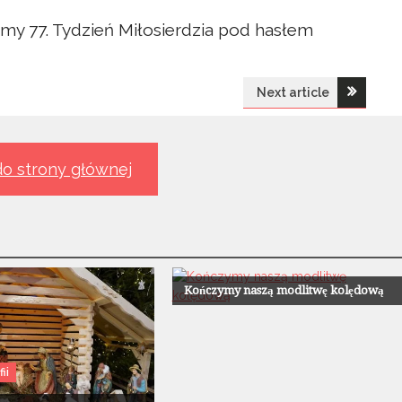
zimy 77. Tydzień Miłosierdzia pod hasłem
Next article
o strony głównej
Z Życia Parafii
Kończymy naszą modlitwę kolędową
ii