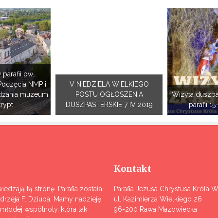
 parafii pw.
Poczęcia NMP i
V NIEDZIELA WIELKIEGO
dzania muzeum
POSTU OGŁOSZENIA
Wizyta duszpa
krypt
DUSZPASTERSKIE 7 IV 2019
parafii 15
Kontakt
iedzają tą stronę. Parafia została
Parafia Jezusa Chrystusa Króla 
ndrzeja F. Dziuba. Mamy nadzieję
ul. Kazimierza Wielkiego 26
j młodej wspólnoty, która tak
96-200 Rawa Mazowiecka