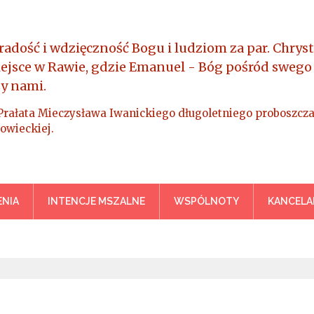
radość i wdzięczność Bogu i ludziom za par. Chryst
iejsce w Rawie, gdzie Emanuel - Bóg pośród swego
y nami.
Prałata Mieczysława Iwanickiego długoletniego proboszcza
owieckiej.
a Króla Wszechświata – Rawa M
NIA
INTENCJE MSZALNE
WSPÓLNOTY
KANCELA