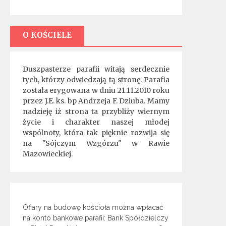
O KOŚCIELE
Duszpasterze parafii witają serdecznie
tych, którzy odwiedzają tą stronę. Parafia
została erygowana w dniu 21.11.2010 roku
przez J.E. ks. bp Andrzeja F. Dziuba. Mamy
nadzieję iż strona ta przybliży wiernym
życie i charakter naszej młodej
wspólnoty, która tak pięknie rozwija się
na "Sójczym Wzgórzu" w Rawie
Mazowieckiej.
Ofiary na budowę kościoła można wpłacać
na konto bankowe parafii: Bank Spółdzielczy