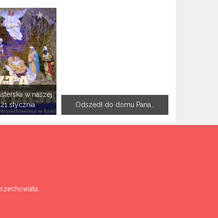
sterska w naszej
-21 stycznia
Odszedł do domu Pana…
Wszechświata,