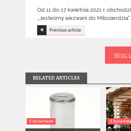
Od 11 do 17 kwietnia 2021 r. obchod
„Jesteśmy wezwani do Miłosierdzia”.
Nawigacja
Previous article
wpisu
Wróć d
RELATED ARTICLES
Z Życia Parafii
Z Życia Paraf