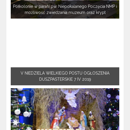
Półkolonie w parafii pw. Niepokalanego Poczęcia NMP i
możliwość zwiedzania muzeum oraz krypt
V NIEDZIELA WIELKIEGO POSTU OGŁOSZENIA
DUSZPASTERSKIE 7 IV 2019