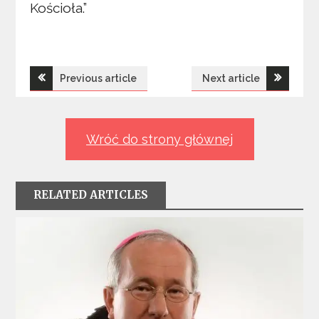
Kościoła.”
Nawigacja
Previous article
Next article
wpisu
Wróć do strony głównej
RELATED ARTICLES