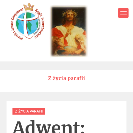
Skip
to
content
Parafia Jezusa Chrystusa
Króla Wszechświata – Rawa
Mazowiecka
Z życia parafii
Categories
Z ŻYCIA PARAFII
Adwent: