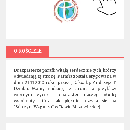
O KOŚCIELE
Duszpasterze parafii witają serdecznie tych, którzy
odwiedzają tą stronę. Parafia została erygowana w
dniu 21.11.2010 roku przez J.E. ks. bp Andrzeja F.
Dziuba. Mamy nadzieję iż strona ta przybliży
wiernym życie i charakter naszej młodej
wspólnoty, która tak pięknie rozwija się na
"Sójczym Wzgórzu" w Rawie Mazowieckiej.