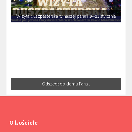
Wizyta duszpasterska w naszej parafii 15-21 stycznia
Odszedł do domu Pana…
O kościele