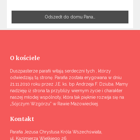
Odszedł do domu Pana…
O kościele
Duszpasterze parafii witają serdeczni tych , którzy
odwiedzają tą stronę. Parafia została erygowana w dniu
21.11.2010 roku przez J.E. ks. bp Andrzeja F. Dziuba. Mamy
nadzieję iż strona ta przybliży wiernym życie i charakter
naszej młodej wspólnoty, która tak pięknie rozwija się na
„Sójczym Wzgórzu” w Rawie Mazowieckiej.
Kontakt
Parafia Jezusa Chrystusa Króla Wszechświata,
ul. Kazimierza Wielkiego 26