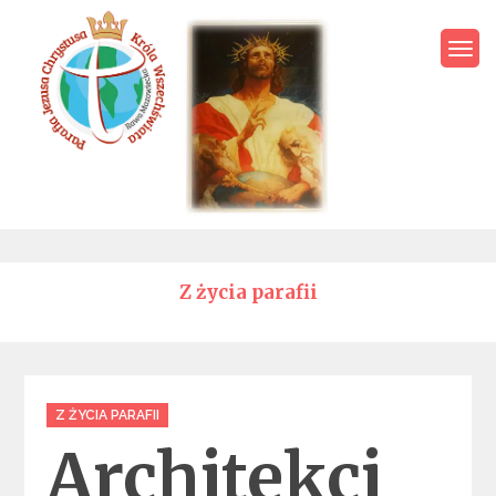
Skip
to
content
Parafia Jezusa Chrystusa
Króla Wszechświata – Rawa
Mazowiecka
Z życia parafii
Categories
Z ŻYCIA PARAFII
Architekci