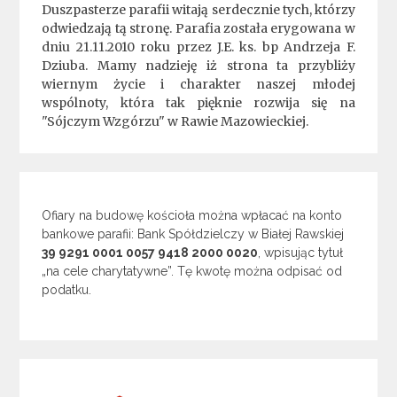
Duszpasterze parafii witają serdecznie tych, którzy
odwiedzają tą stronę. Parafia została erygowana w
dniu 21.11.2010 roku przez J.E. ks. bp Andrzeja F.
Dziuba. Mamy nadzieję iż strona ta przybliży
wiernym życie i charakter naszej młodej
wspólnoty, która tak pięknie rozwija się na
"Sójczym Wzgórzu" w Rawie Mazowieckiej.
Ofiary na budowę kościoła można wpłacać na konto
bankowe parafii: Bank Spółdzielczy w Białej Rawskiej
39 9291 0001 0057 9418 2000 0020
, wpisując tytuł
„na cele charytatywne”. Tę kwotę można odpisać od
podatku.