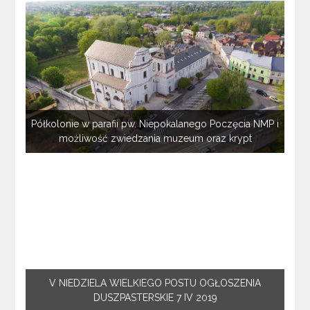
Półkolonie w parafii pw. Niepokalanego Poczęcia NMP i
możliwość zwiedzania muzeum oraz krypt
V NIEDZIELA WIELKIEGO POSTU OGŁOSZENIA
DUSZPASTERSKIE 7 IV 2019