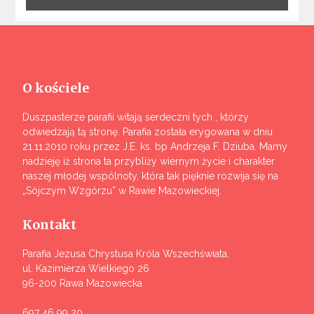
O kościele
Duszpasterze parafii witają serdeczni tych , którzy
odwiedzają tą stronę. Parafia została erygowana w dniu
21.11.2010 roku przez J.E. ks. bp Andrzeja F. Dziuba. Mamy
nadzieję iż strona ta przybliży wiernym życie i charakter
naszej młodej wspólnoty, która tak pięknie rozwija się na
„Sójczym Wzgórzu” w Rawie Mazowieckiej.
Kontakt
Parafia Jezusa Chrystusa Króla Wszechświata,
ul. Kazimierza Wielkiego 26
96-200 Rawa Mazowiecka
697 46 99 20