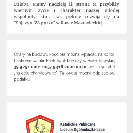
Dziuba. Mamy nadzieję iż strona ta przybliży
wiernym życie i charakter naszej młodej
wspólnoty, która tak pięknie rozwija się na
"Sójczym Wzgórzu" w Rawie Mazowieckiej.
Ofiary na budowę kościoła można wpłacać na konto
bankowe parafii: Bank Spółdzielczy w Białej Rawskiej
39 9291 0001 0057 9418 2000 0020
, wpisując tytuł
„na cele charytatywne”. Tę kwotę można odpisać od
podatku.