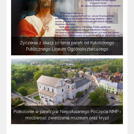
Życzenia z okazji 10-lecia parafii od Katolickiego
Publicznego Liceum Ogólnokształcącego
Półkolonie w parafii pw. Niepokalanego Poczęcia NMP i
możliwość zwiedzania muzeum oraz krypt