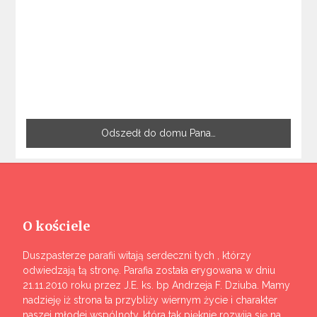
Odszedł do domu Pana…
O kościele
Duszpasterze parafii witają serdeczni tych , którzy
odwiedzają tą stronę. Parafia została erygowana w dniu
21.11.2010 roku przez J.E. ks. bp Andrzeja F. Dziuba. Mamy
nadzieję iż strona ta przybliży wiernym życie i charakter
naszej młodej wspólnoty, która tak pięknie rozwija się na