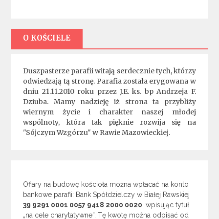
O KOŚCIELE
Duszpasterze parafii witają serdecznie tych, którzy
odwiedzają tą stronę. Parafia została erygowana w
dniu 21.11.2010 roku przez J.E. ks. bp Andrzeja F.
Dziuba. Mamy nadzieję iż strona ta przybliży
wiernym życie i charakter naszej młodej
wspólnoty, która tak pięknie rozwija się na
"Sójczym Wzgórzu" w Rawie Mazowieckiej.
Ofiary na budowę kościoła można wpłacać na konto
bankowe parafii: Bank Spółdzielczy w Białej Rawskiej
39 9291 0001 0057 9418 2000 0020
, wpisując tytuł
„na cele charytatywne”. Tę kwotę można odpisać od