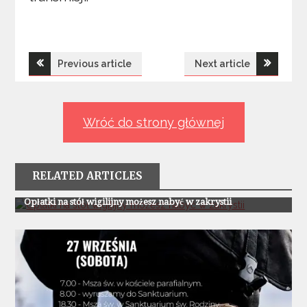
Nawigacja
Previous article
Next article
wpisu
Wróć do strony głównej
RELATED ARTICLES
Z Życia Parafii
Opłatki na stół wigilijny możesz nabyć w zakrystii