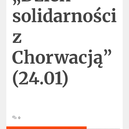
solidarności
z
Chorwacją”
(24.01)
0