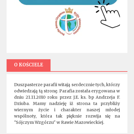
O KOŚCIELE
Duszpasterze parafii witają serdecznie tych, którzy
odwiedzają tą stronę. Parafia została erygowana w
dniu 21.11.2010 roku przez J.E. ks. bp Andrzeja F.
Dziuba. Mamy nadzieję iż strona ta przybliży
wiernym życie i charakter naszej młodej
wspólnoty, która tak pięknie rozwija się na
"Sójczym Wzgórzu" w Rawie Mazowieckiej.