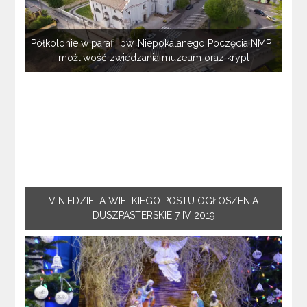
Półkolonie w parafii pw. Niepokalanego Poczęcia NMP i
możliwość zwiedzania muzeum oraz krypt
V NIEDZIELA WIELKIEGO POSTU OGŁOSZENIA
DUSZPASTERSKIE 7 IV 2019