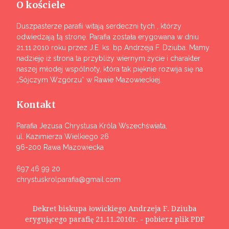
O kościele
Duszpasterze parafii witają serdeczni tych , którzy
odwiedzają tą stronę. Parafia została erygowana w dniu
21.11.2010 roku przez J.E. ks. bp Andrzeja F. Dziuba. Mamy
nadzieję iż strona ta przybliży wiernym życie i charakter
naszej młodej wspólnoty, która tak pięknie rozwija się na
„Sójczym Wzgórzu” w Rawie Mazowieckiej.
Kontakt
Parafia Jezusa Chrystusa Króla Wszechświata,
ul. Kazimierza Wielkiego 26
96-200 Rawa Mazowiecka
697 46 99 20
chrystuskrolparafia@gmail.com
Dekret biskupa łowickiego Andrzeja F. Dziuba
erygującego parafię 21.11.2010r. - pobierz plik PDF