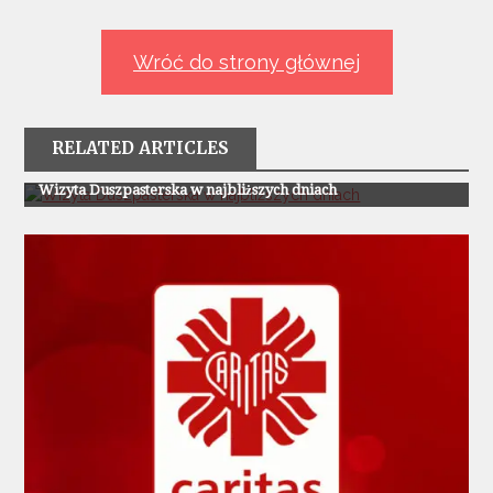
wpisu
Wróć do strony głównej
RELATED ARTICLES
Z Życia Parafii
Wizyta Duszpasterska w najbliższych dniach