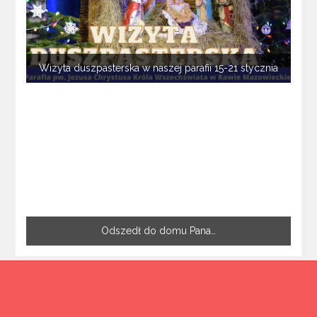
Wizyta duszpasterska w naszej parafii 15-21 stycznia
Odszedł do domu Pana…