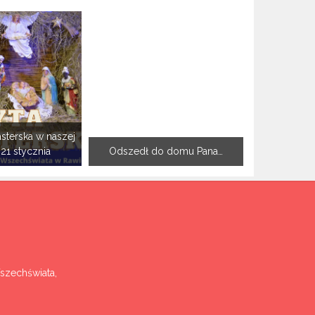
sterska w naszej
-21 stycznia
Odszedł do domu Pana…
Wszechświata,