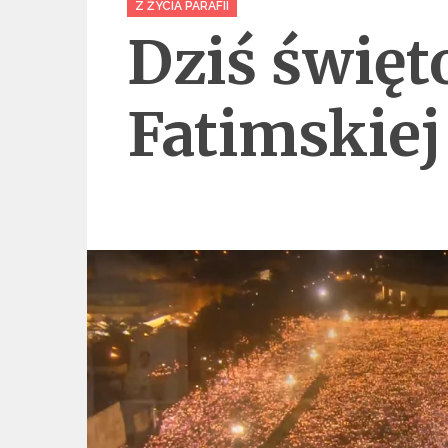
Z ŻYCIA PARAFII
Dziś święt
Fatimskiej