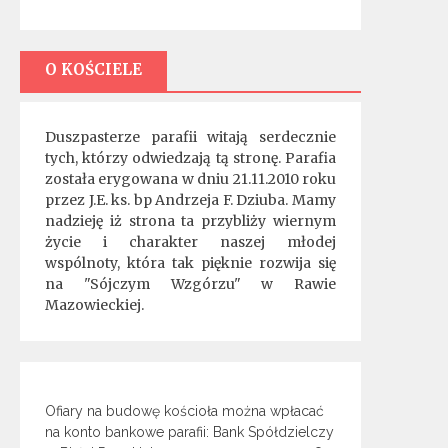
O KOŚCIELE
Duszpasterze parafii witają serdecznie
tych, którzy odwiedzają tą stronę. Parafia
została erygowana w dniu 21.11.2010 roku
przez J.E. ks. bp Andrzeja F. Dziuba. Mamy
nadzieję iż strona ta przybliży wiernym
życie i charakter naszej młodej
wspólnoty, która tak pięknie rozwija się
na "Sójczym Wzgórzu" w Rawie
Mazowieckiej.
Ofiary na budowę kościoła można wpłacać
na konto bankowe parafii: Bank Spółdzielczy