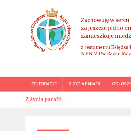
Skip
to
content
Zachowuję w sercu 
za jeszcze jedno m
zamieszkuje miedz
z testamentu Księdza 
N.P.N.M.P.w Rawie Maz
Parafia Jezusa Chrystus
CELEBRACJE
Z ŻYCIA PARAFII
OGŁOSZE
Z życia parafii
Categories