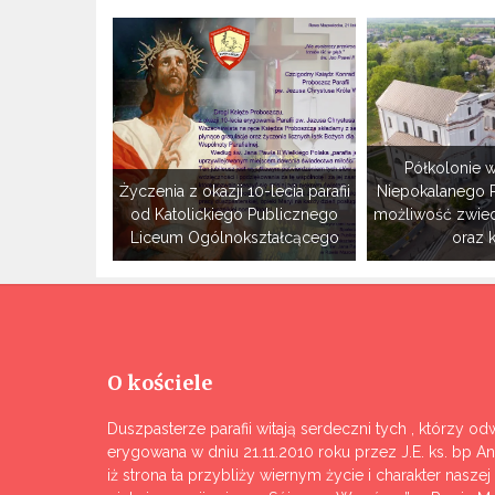
Półkolonie w
Życzenia z okazji 10-lecia parafii
Niepokalanego 
od Katolickiego Publicznego
możliwość zwie
Liceum Ogólnokształcącego
oraz 
O kościele
Duszpasterze parafii witają serdeczni tych , którzy odw
erygowana w dniu 21.11.2010 roku przez J.E. ks. bp A
iż strona ta przybliży wiernym życie i charakter nasze