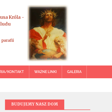
usa Króla -
 ludu
 parafii
azowiecka
RIA/KONTAKT
WAŻNE LINKI
GALERIA
BUDUJEMY NASZ DOM