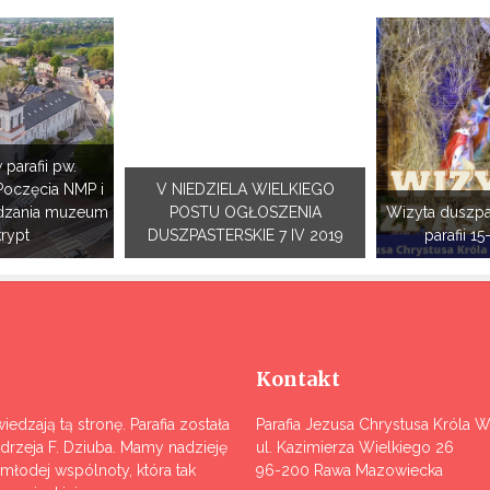
 parafii pw.
Poczęcia NMP i
V NIEDZIELA WIELKIEGO
dzania muzeum
POSTU OGŁOSZENIA
Wizyta duszpa
krypt
DUSZPASTERSKIE 7 IV 2019
parafii 15
Kontakt
iedzają tą stronę. Parafia została
Parafia Jezusa Chrystusa Króla 
ndrzeja F. Dziuba. Mamy nadzieję
ul. Kazimierza Wielkiego 26
j młodej wspólnoty, która tak
96-200 Rawa Mazowiecka