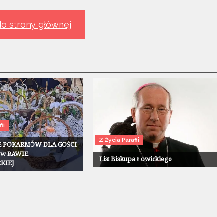
o strony głównej
ii
Z Życia Parafii
E POKARMÓW DLA GOŚCI
 w RAWIE
List Biskupa Łowickiego
KIEJ