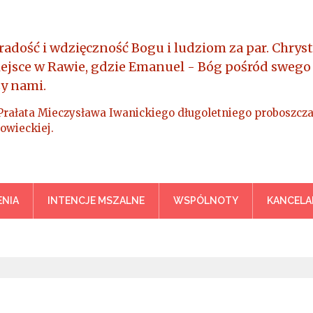
radość i wdzięczność Bogu i ludziom za par. Chryst
iejsce w Rawie, gdzie Emanuel - Bóg pośród swego
y nami.
Prałata Mieczysława Iwanickiego długoletniego proboszcza
owieckiej.
a Króla Wszechświata – Rawa M
NIA
INTENCJE MSZALNE
WSPÓLNOTY
KANCELA