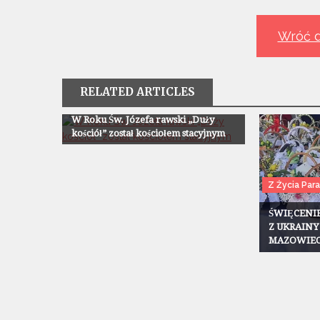
wpisu
Wróć d
RELATED ARTICLES
Z Życia Parafii
W Roku Św. Józefa rawski „Duży
kościół” został kościołem stacyjnym
Z Życia Paraf
ŚWIĘCENI
Z UKRAINY
MAZOWIEC