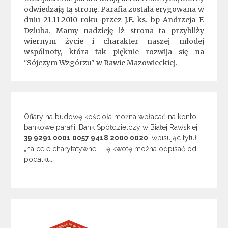
odwiedzają tą stronę. Parafia została erygowana w
dniu 21.11.2010 roku przez J.E. ks. bp Andrzeja F.
Dziuba. Mamy nadzieję iż strona ta przybliży
wiernym życie i charakter naszej młodej
wspólnoty, która tak pięknie rozwija się na
"Sójczym Wzgórzu" w Rawie Mazowieckiej.
Ofiary na budowę kościoła można wpłacać na konto
bankowe parafii: Bank Spółdzielczy w Białej Rawskiej
39 9291 0001 0057 9418 2000 0020
, wpisując tytuł
„na cele charytatywne”. Tę kwotę można odpisać od
podatku.