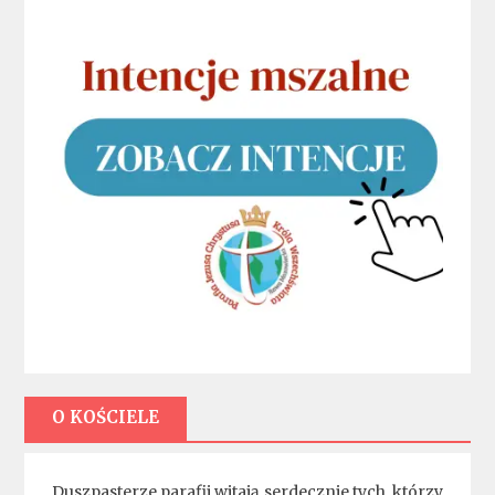
O KOŚCIELE
Duszpasterze parafii witają serdecznie tych, którzy