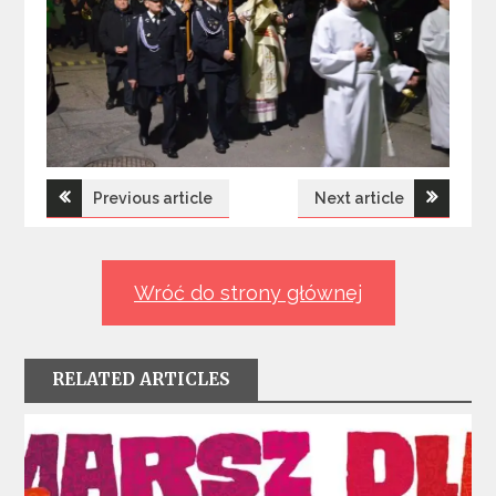
Nawigacja
Previous article
Next article
wpisu
Wróć do strony głównej
RELATED ARTICLES