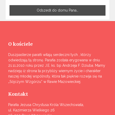
Odszedł do domu Pana…
O kościele
Duszpasterze parafii witają serdeczni tych , którzy
odwiedzają tą stronę. Parafia została erygowana w dniu
21.11.2010 roku przez J.E. ks. bp Andrzeja F. Dziuba. Mamy
nadzieję iż strona ta przybliży wiernym życie i charakter
naszej młodej wspólnoty, która tak pięknie rozwija się na
„Sójczym Wzgórzu” w Rawie Mazowieckiej.
Kontakt
Parafia Jezusa Chrystusa Króla Wszechświata,
ul. Kazimierza Wielkiego 26