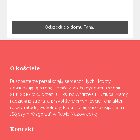
Odszedł do domu Pana…
O kościele
Duszpasterze parafii witają serdeczni tych , którzy
odwiedzają tą stronę. Parafia została erygowana w dniu
21.11.2010 roku przez J.E. ks. bp Andrzeja F. Dziuba. Mamy
nadzieję iż strona ta przybliży wiernym życie i charakter
naszej młodej wspólnoty, która tak pięknie rozwija się na
„Sójczym Wzgórzu” w Rawie Mazowieckiej.
Kontakt