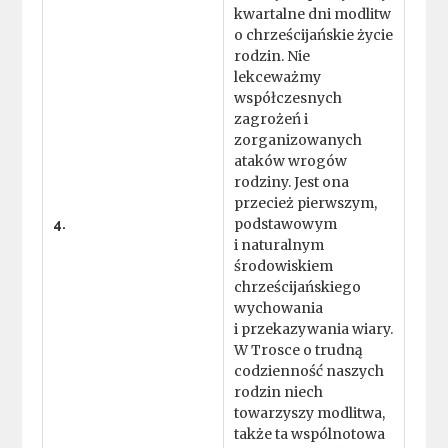
kwartalne dni modlitw
o chrześcijańskie życie
rodzin. Nie
lekceważmy
współczesnych
zagrożeń i
zorganizowanych
ataków wrogów
rodziny. Jest ona
przecież pierwszym,
podstawowym
4.
i naturalnym
środowiskiem
chrześcijańskiego
wychowania
i przekazywania wiary.
W Trosce o trudną
codzienność naszych
rodzin niech
towarzyszy modlitwa,
także ta wspólnotowa