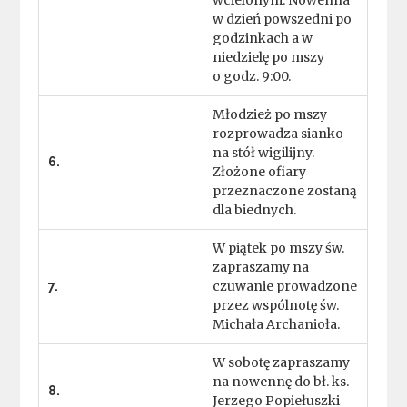
wcielonym. Nowenna
w dzień powszedni po
godzinkach a w
niedzielę po mszy
o godz. 9:00.
Młodzież po mszy
rozprowadza sianko
na stół wigilijny.
6.
Złożone ofiary
przeznaczone zostaną
dla biednych.
W piątek po mszy św.
zapraszamy na
czuwanie prowadzone
7.
przez wspólnotę św.
Michała Archanioła.
W sobotę zapraszamy
na nowennę do bł. ks.
8.
Jerzego Popiełuszki