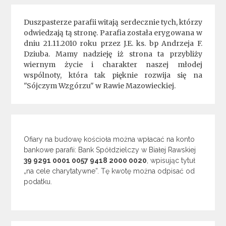
Duszpasterze parafii witają serdecznie tych, którzy
odwiedzają tą stronę. Parafia została erygowana w
dniu 21.11.2010 roku przez J.E. ks. bp Andrzeja F.
Dziuba. Mamy nadzieję iż strona ta przybliży
wiernym życie i charakter naszej młodej
wspólnoty, która tak pięknie rozwija się na
"Sójczym Wzgórzu" w Rawie Mazowieckiej.
Ofiary na budowę kościoła można wpłacać na konto
bankowe parafii: Bank Spółdzielczy w Białej Rawskiej
39 9291 0001 0057 9418 2000 0020
, wpisując tytuł
„na cele charytatywne”. Tę kwotę można odpisać od
podatku.