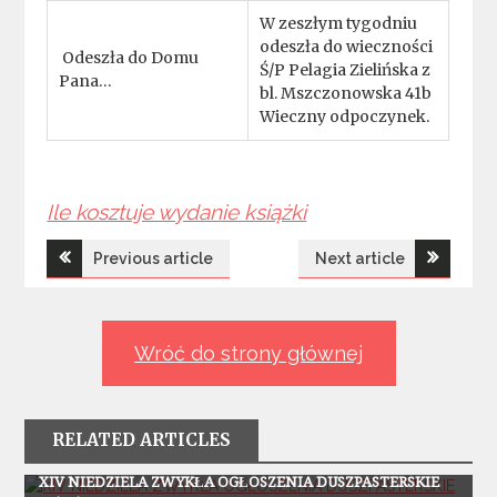
W zeszłym tygodniu
odeszła do wieczności
Odeszła do Domu
Ś/P Pelagia Zielińska z
Pana…
bl. Mszczonowska 41b
Wieczny odpoczynek.
Ile kosztuje wydanie książki
Nawigacja
Previous article
Next article
wpisu
Wróć do strony głównej
RELATED ARTICLES
Ogłoszenia
XIV NIEDZIELA ZWYKŁA OGŁOSZENIA DUSZPASTERSKIE