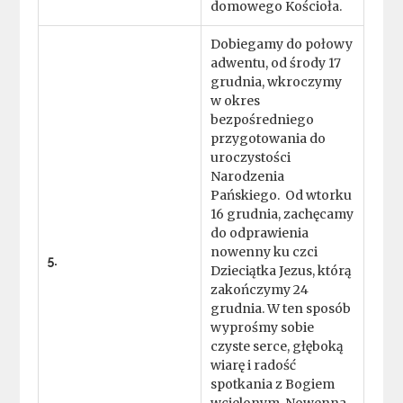
domowego Kościoła.
Dobiegamy do połowy
adwentu, od środy 17
grudnia, wkroczymy
w okres
bezpośredniego
przygotowania do
uroczystości
Narodzenia
Pańskiego. Od wtorku
16 grudnia, zachęcamy
do odprawienia
nowenny ku czci
5.
Dzieciątka Jezus, którą
zakończymy 24
grudnia. W ten sposób
wyprośmy sobie
czyste serce, głęboką
wiarę i radość
spotkania z Bogiem