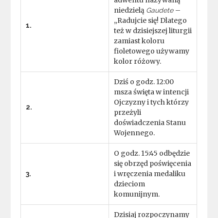
adwentu nazywaną
niedzielą
–
Gaudete
„Radujcie się! Dlatego
1.
też w dzisiejszej liturgii
zamiast koloru
fioletowego używamy
kolor różowy.
Dziś o godz. 12:00
msza święta w intencji
Ojczyzny i tych którzy
2.
przeżyli
doświadczenia Stanu
Wojennego.
O godz. 15:45 odbędzie
się obrzęd poświęcenia
i wręczenia medaliku
3.
dzieciom
komunijnym.
Dzisiaj rozpoczynamy