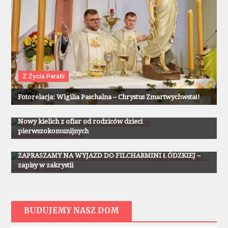
Z Życia Parafii
Fotorelacja: Wigilia Paschalna – Chrystus Zmartwychwstał!
Z Życia Parafii
Nowy kielich z ofiar od rodziców dzieci
pierwszokomunijnych
Z Życia Parafii
ZAPRASZAMY NA WYJAZD DO FILCHARMINI ŁÓDZKIEJ –
zapisy w zakrystii
BUDUJEMY NASZ DOM