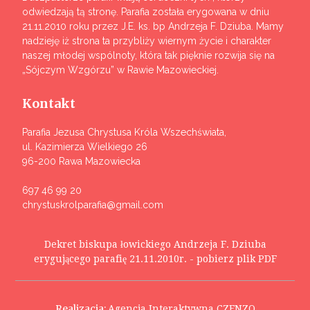
odwiedzają tą stronę. Parafia została erygowana w dniu
21.11.2010 roku przez J.E. ks. bp Andrzeja F. Dziuba. Mamy
nadzieję iż strona ta przybliży wiernym życie i charakter
naszej młodej wspólnoty, która tak pięknie rozwija się na
„Sójczym Wzgórzu” w Rawie Mazowieckiej.
Kontakt
Parafia Jezusa Chrystusa Króla Wszechświata,
ul. Kazimierza Wielkiego 26
96-200 Rawa Mazowiecka
697 46 99 20
chrystuskrolparafia@gmail.com
Dekret biskupa łowickiego Andrzeja F. Dziuba
erygującego parafię 21.11.2010r. - pobierz plik PDF
Realizacja:
Agencja Interaktywna CZENZO