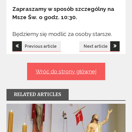
Zapraszamy w sposób szczególny na
Msze Św. o godz. 10:30.
Będziemy się modlić za osoby starsze.
Nawigacja
Previous article
Next article
wpisu
Wróć do strony głównej
RELATED ARTICLES