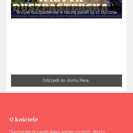
Wizyta duszpasterska w naszej parafii 15-21 stycznia
Odszedł do domu Pana…
O kościele
Duszpasterze parafii witają serdeczni tych , którzy