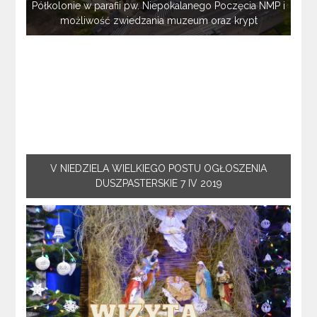
Półkolonie w parafii pw. Niepokalanego Poczęcia NMP i
możliwość zwiedzania muzeum oraz krypt
V NIEDZIELA WIELKIEGO POSTU OGŁOSZENIA
DUSZPASTERSKIE 7 IV 2019