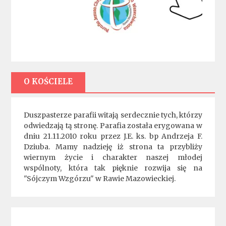
O KOŚCIELE
Duszpasterze parafii witają serdecznie tych, którzy
odwiedzają tą stronę. Parafia została erygowana w
dniu 21.11.2010 roku przez J.E. ks. bp Andrzeja F.
Dziuba. Mamy nadzieję iż strona ta przybliży
wiernym życie i charakter naszej młodej
wspólnoty, która tak pięknie rozwija się na
"Sójczym Wzgórzu" w Rawie Mazowieckiej.