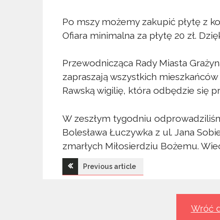
Po mszy możemy zakupić płytę z kol
Ofiara minimalna za płytę 20 zł. Dzi
Przewodnicząca Rady Miasta Grażyna 
zapraszają wszystkich mieszkańców 
Rawską wigilię, która odbędzie się 
W zeszłym tygodniu odprowadziliśm
Bolesława Łuczywka z ul. Jana Sobie
zmarłych Miłosierdziu Bożemu. Wi
Nawigacja
Previous article
wpisu
Wróć d