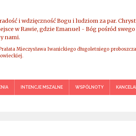
radość i wdzięczność Bogu i ludziom za par. Chryst
iejsce w Rawie, gdzie Emanuel - Bóg pośród swego
y nami.
Prałata Mieczysława Iwanickiego długoletniego proboszcza
owieckiej.
a Króla Wszechświata – Rawa M
NIA
INTENCJE MSZALNE
WSPÓLNOTY
KANCELA