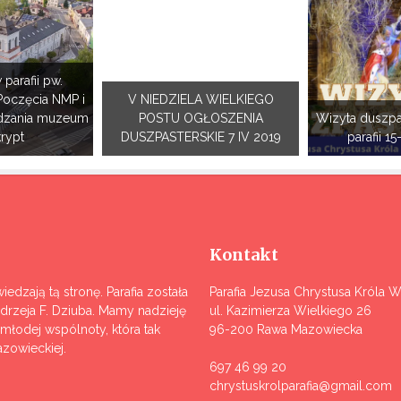
 parafii pw.
Poczęcia NMP i
V NIEDZIELA WIELKIEGO
dzania muzeum
POSTU OGŁOSZENIA
Wizyta duszpa
krypt
DUSZPASTERSKIE 7 IV 2019
parafii 15
Kontakt
iedzają tą stronę. Parafia została
Parafia Jezusa Chrystusa Króla 
ndrzeja F. Dziuba. Mamy nadzieję
ul. Kazimierza Wielkiego 26
j młodej wspólnoty, która tak
96-200 Rawa Mazowiecka
zowieckiej.
697 46 99 20
chrystuskrolparafia@gmail.com