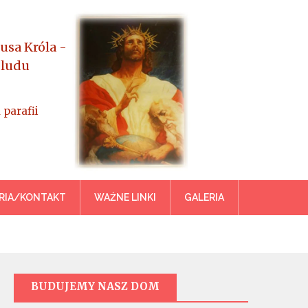
usa Króla -
 ludu
 parafii
azowiecka
RIA/KONTAKT
WAŻNE LINKI
GALERIA
BUDUJEMY NASZ DOM