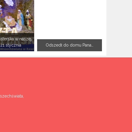
sterska w naszej
-21 stycznia
Odszedł do domu Pana…
Wszechświata,