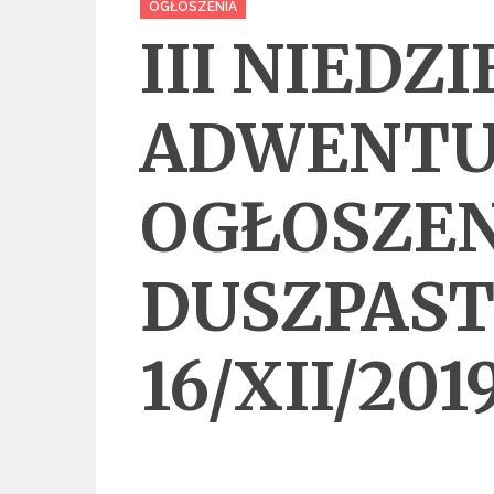
OGŁOSZENIA
III NIEDZ
ADWENT
OGŁOSZEN
DUSZPAST
16/XII/201