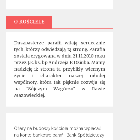
O KOŚCIELE
Duszpasterze parafii witają serdecznie
tych, którzy odwiedzają tą stronę. Parafia
została erygowana w dniu 21.11.2010 roku
przez J.E. ks. bp Andrzeja F. Dziuba. Mamy
nadzieję iż strona ta przybliży wiernym
życie i charakter naszej młodej
wspólnoty, która tak pięknie rozwija się
na "Sójczym Wzgórzu" w Rawie
Mazowieckiej.
Ofiary na budowę kościoła można wpłacać
na konto bankowe parafii: Bank Spółdzielczy