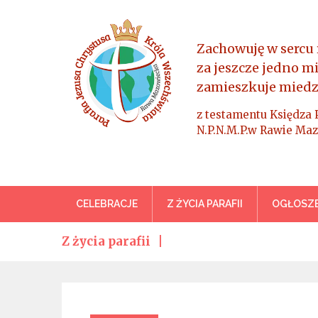
Skip
to
content
Zachowuję w sercu 
za jeszcze jedno m
zamieszkuje miedz
z testamentu Księdza 
N.P.N.M.P.w Rawie Maz
Parafia Jezusa Chrystus
CELEBRACJE
Z ŻYCIA PARAFII
OGŁOSZE
Z życia parafii
Categories