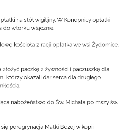
atki na stół wigilijny. W Konopnicy opłatki
s do wtorku włącznie.
owę kościoła z racji opłatka we wsi Żydomice.
złożyć paczkę z żywności i paczuszkę dla
 którzy okazali dar serca dla drugiego
iłością.
siąca nabożeństwo do Św. Michała po mszy św.
ię peregrynacja Matki Bożej w kopii