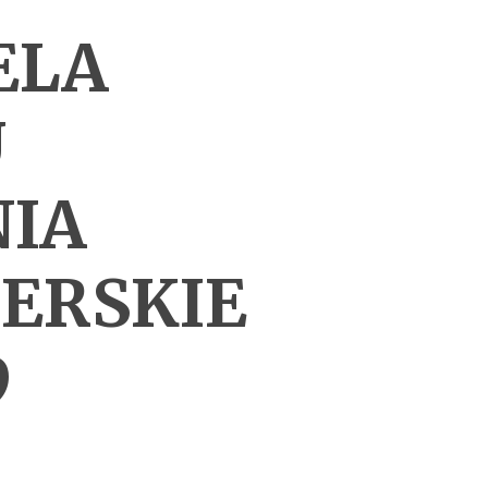
IELA
U
IA
ERSKIE
9