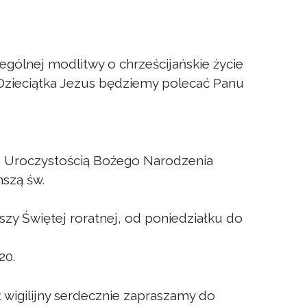
ególnej modlitwy o chrześcijańskie życie
Dzieciątka Jezus będziemy polecać Panu
 Uroczystością Bożego Narodzenia
szą św.
zy Świętej roratnej, od poniedziałku do
20.
ł wigilijny serdecznie zapraszamy do