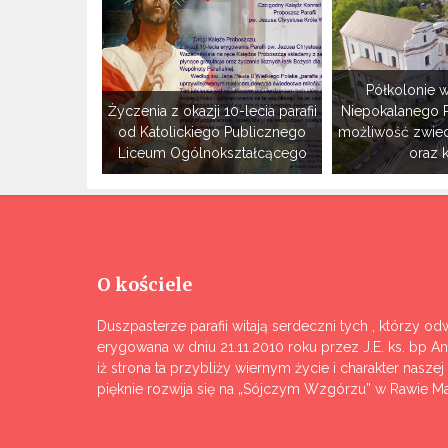
Półkolonie w
Życzenia z okazji 10-lecia parafii
Niepokalanego 
od Katolickiego Publicznego
możliwość zwie
Liceum Ogólnokształcącego
oraz 
O kościele
Duszpasterze parafii witają serdeczni tych , którzy odw
erygowana w dniu 21.11.2010 roku przez J.E. ks. bp A
iż strona ta przybliży wiernym życie i charakter nasze
pięknie rozwija się na „Sójczym Wzgórzu” w Rawie Ma