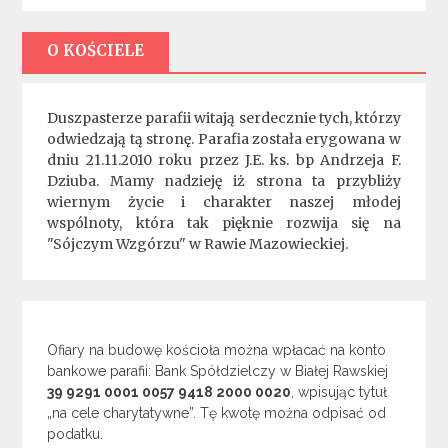
O KOŚCIELE
Duszpasterze parafii witają serdecznie tych, którzy
odwiedzają tą stronę. Parafia została erygowana w
dniu 21.11.2010 roku przez J.E. ks. bp Andrzeja F.
Dziuba. Mamy nadzieję iż strona ta przybliży
wiernym życie i charakter naszej młodej
wspólnoty, która tak pięknie rozwija się na
"Sójczym Wzgórzu" w Rawie Mazowieckiej.
Ofiary na budowę kościoła można wpłacać na konto
bankowe parafii: Bank Spółdzielczy w Białej Rawskiej
39 9291 0001 0057 9418 2000 0020
, wpisując tytuł
„na cele charytatywne”. Tę kwotę można odpisać od
podatku.