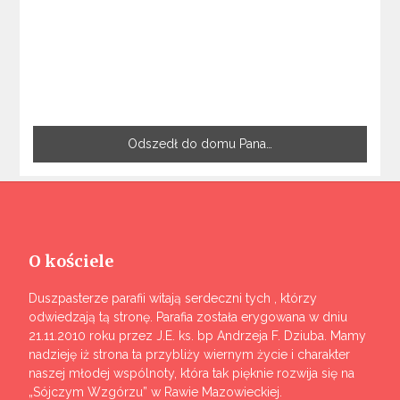
Odszedł do domu Pana…
O kościele
Duszpasterze parafii witają serdeczni tych , którzy
odwiedzają tą stronę. Parafia została erygowana w dniu
21.11.2010 roku przez J.E. ks. bp Andrzeja F. Dziuba. Mamy
nadzieję iż strona ta przybliży wiernym życie i charakter
naszej młodej wspólnoty, która tak pięknie rozwija się na
„Sójczym Wzgórzu” w Rawie Mazowieckiej.