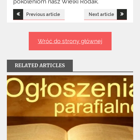
pokoleniom nasz Wielki Rodak.
Nawigacja
Previous article
Next article
wpisu
Wróć do strony głównej
RELATED ARTICLES