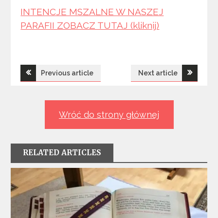
INTENCJE MSZALNE W NASZEJ
PARAFII ZOBACZ TUTAJ (kliknij)
Nawigacja
Previous article
Next article
wpisu
Wróć do strony głównej
RELATED ARTICLES