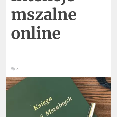
mszalne
online
0