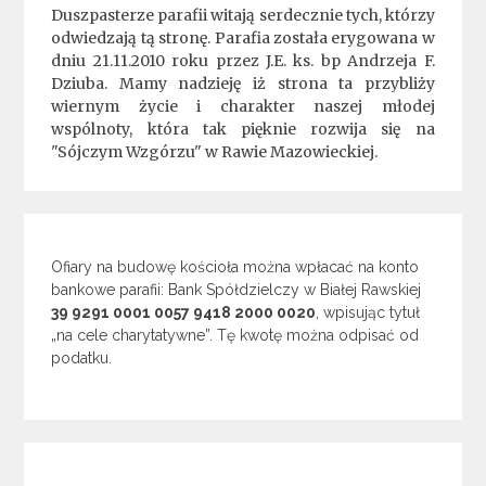
Duszpasterze parafii witają serdecznie tych, którzy
odwiedzają tą stronę. Parafia została erygowana w
dniu 21.11.2010 roku przez J.E. ks. bp Andrzeja F.
Dziuba. Mamy nadzieję iż strona ta przybliży
wiernym życie i charakter naszej młodej
wspólnoty, która tak pięknie rozwija się na
"Sójczym Wzgórzu" w Rawie Mazowieckiej.
Ofiary na budowę kościoła można wpłacać na konto
bankowe parafii: Bank Spółdzielczy w Białej Rawskiej
39 9291 0001 0057 9418 2000 0020
, wpisując tytuł
„na cele charytatywne”. Tę kwotę można odpisać od
podatku.