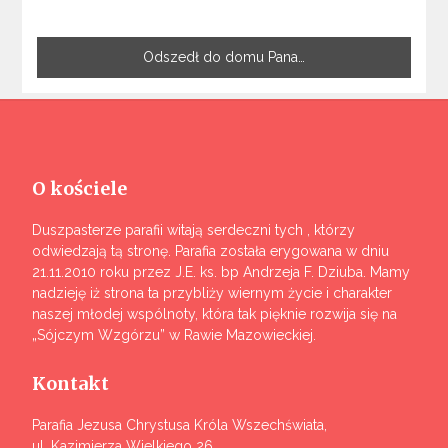
Odszedł do domu Pana…
O kościele
Duszpasterze parafii witają serdeczni tych , którzy
odwiedzają tą stronę. Parafia została erygowana w dniu
21.11.2010 roku przez J.E. ks. bp Andrzeja F. Dziuba. Mamy
nadzieję iż strona ta przybliży wiernym życie i charakter
naszej młodej wspólnoty, która tak pięknie rozwija się na
„Sójczym Wzgórzu” w Rawie Mazowieckiej.
Kontakt
Parafia Jezusa Chrystusa Króla Wszechświata,
ul. Kazimierza Wielkiego 26