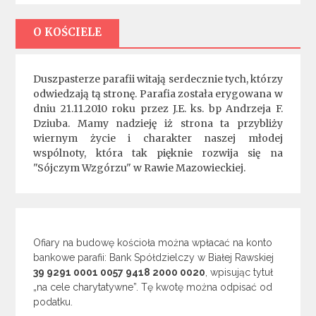
O KOŚCIELE
Duszpasterze parafii witają serdecznie tych, którzy
odwiedzają tą stronę. Parafia została erygowana w
dniu 21.11.2010 roku przez J.E. ks. bp Andrzeja F.
Dziuba. Mamy nadzieję iż strona ta przybliży
wiernym życie i charakter naszej młodej
wspólnoty, która tak pięknie rozwija się na
"Sójczym Wzgórzu" w Rawie Mazowieckiej.
Ofiary na budowę kościoła można wpłacać na konto
bankowe parafii: Bank Spółdzielczy w Białej Rawskiej
39 9291 0001 0057 9418 2000 0020
, wpisując tytuł
„na cele charytatywne”. Tę kwotę można odpisać od
podatku.