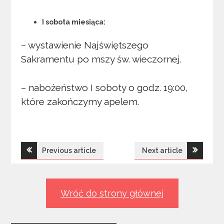
I sobota miesiąca:
– wystawienie Najświętszego
Sakramentu po mszy św. wieczornej.
– nabożeństwo I soboty o godz. 19:00,
które zakończymy apelem.
Nawigacja
Previous article
Next article
wpisu
Wróć do strony głównej