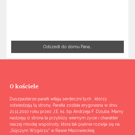
Odszedł do domu Pana…
O kościele
Duszpasterze parafii witają serdeczni tych , którzy
odwiedzają tą stronę. Parafia została erygowana w dniu
21.11.2010 roku przez J.E. ks. bp Andrzeja F. Dziuba. Mamy
nadzieję iż strona ta przybliży wiernym życie i charakter
naszej młodej wspólnoty, która tak pięknie rozwija się na
„Sójczym Wzgórzu” w Rawie Mazowieckiej.