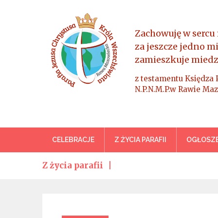
Skip
to
content
Zachowuję w sercu 
za jeszcze jedno m
zamieszkuje miedz
z testamentu Księdza 
N.P.N.M.P.w Rawie Maz
Parafia Jezusa Chrystus
CELEBRACJE
Z ŻYCIA PARAFII
OGŁOSZE
Z życia parafii
Categories