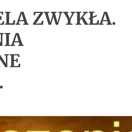
IELA ZWYKŁA.
IA
LNE
.