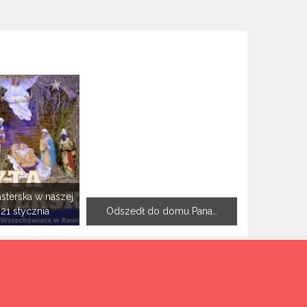
sterska w naszej
-21 stycznia
Odszedł do domu Pana…