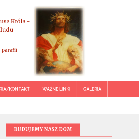
usa Króla -
 ludu
 parafii
azowiecka
RIA/KONTAKT
WAŻNE LINKI
GALERIA
BUDUJEMY NASZ DOM