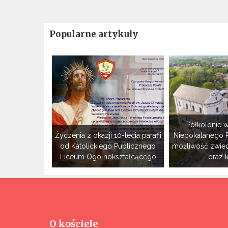
Popularne artykuły
Półkolonie w
Życzenia z okazji 10-lecia parafii
Niepokalanego 
od Katolickiego Publicznego
możliwość zwie
Liceum Ogólnokształcącego
oraz 
O kościele