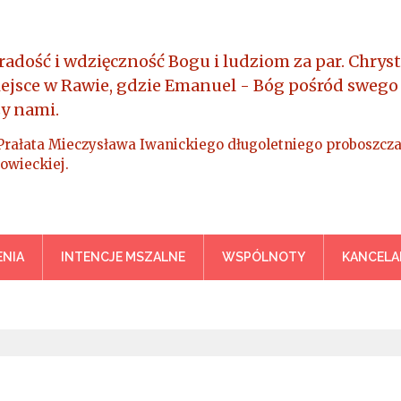
radość i wdzięczność Bogu i ludziom za par. Chryst
iejsce w Rawie, gdzie Emanuel - Bóg pośród swego
y nami.
Prałata Mieczysława Iwanickiego długoletniego proboszcza
owieckiej.
a Króla Wszechświata – Rawa M
NIA
INTENCJE MSZALNE
WSPÓLNOTY
KANCELA