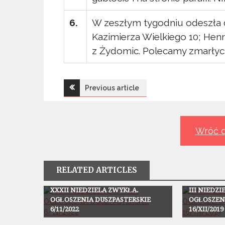
6.
W zeszłym tygodniu odeszła d
Kazimierza Wielkiego 10; Hen
z Żydomic. Polecamy zmarłyc
Nawigacja
Previous article
wpisu
Wróć d
RELATED ARTICLES
Ogłoszenia
Ogłoszenia
XXXII NIEDZIELA ZWYKŁA.
III NIEDZ
OGŁOSZENIA DUSZPASTERSKIE
OGŁOSZEN
6/11/2022
16/XII/2019