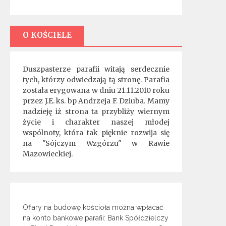
O KOŚCIELE
Duszpasterze parafii witają serdecznie
tych, którzy odwiedzają tą stronę. Parafia
została erygowana w dniu 21.11.2010 roku
przez J.E. ks. bp Andrzeja F. Dziuba. Mamy
nadzieję iż strona ta przybliży wiernym
życie i charakter naszej młodej
wspólnoty, która tak pięknie rozwija się
na "Sójczym Wzgórzu" w Rawie
Mazowieckiej.
Ofiary na budowę kościoła można wpłacać
na konto bankowe parafii: Bank Spółdzielczy