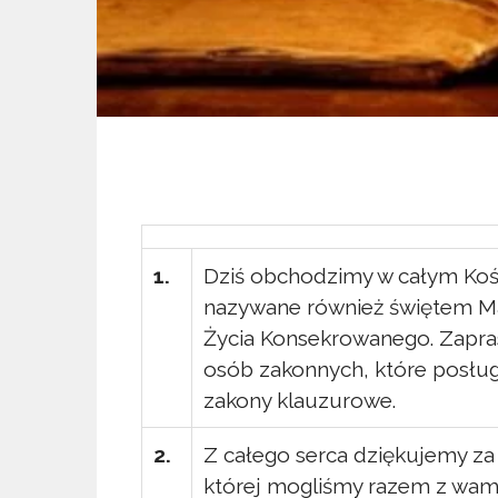
1.
Dziś obchodzimy w całym Kośc
nazywane również świętem Mat
Życia Konsekrowanego. Zapras
osób zakonnych, które posługu
zakony klauzurowe.
2.
Z całego serca dziękujemy za 
której mogliśmy razem z wami