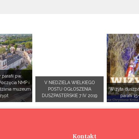
 parafii pw.
Poczęcia NMP i
V NIEDZIELA WIELKIEGO
dzania muzeum
POSTU OGŁOSZENIA
Wizyta duszpa
krypt
DUSZPASTERSKIE 7 IV 2019
parafii 15
Kontakt