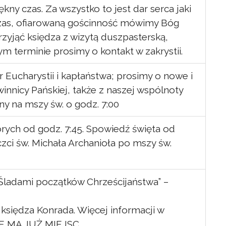
iękny czas. Za wszystko to jest dar serca jaki
czas, ofiarowaną gościnność mówimy Bóg
rzyjąć księdza z wizytą duszpasterską,
 terminie prosimy o kontakt w zakrystii.
Eucharystii i kapłaństwa; prosimy o nowe i
innicy Pańskiej, także z naszej wspólnoty
ny na mszy św. o godz. 7:00
rych od godz. 7:45. Spowiedź święta od
zci św. Michała Archanioła po mszy św.
Śladami początków Chrześcijaństwa” –
księdza Konrada. Więcej informacji w
 NIE MA JUŻ MIEJSC