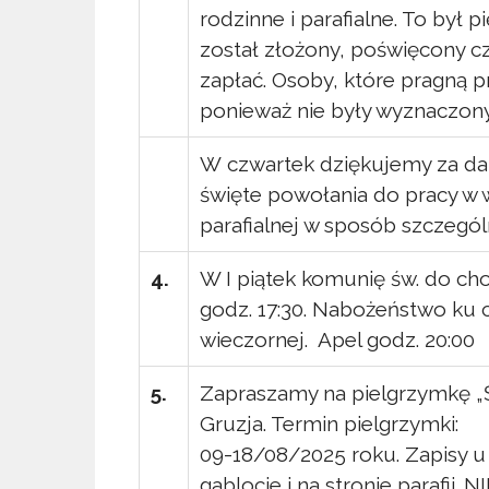
rodzinne i parafialne. To był p
został złożony, poświęcony 
zapłać. Osoby, które pragną p
ponieważ nie były wyznaczonym
W czwartek dziękujemy za dar 
święte powołania do pracy w w
parafialnej w sposób szczegól
4.
W I piątek komunię św. do cho
godz. 17:30. Nabożeństwo ku c
wieczornej. Apel godz. 20:00
5.
Zapraszamy na pielgrzymkę „
Gruzja. Termin pielgrzymki:
09-18/08/2025 roku. Zapisy u 
gablocie i na stronie parafii.