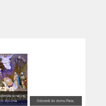
sterska w naszej
-21 stycznia
Odszedł do domu Pana…