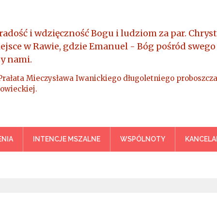
radość i wdzięczność Bogu i ludziom za par. Chryst
iejsce w Rawie, gdzie Emanuel - Bóg pośród swego
y nami.
Prałata Mieczysława Iwanickiego długoletniego proboszcza
owieckiej.
a Króla Wszechświata – Rawa M
NIA
INTENCJE MSZALNE
WSPÓLNOTY
KANCELA