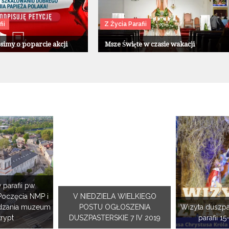
ii
Z Życia Parafii
osimy o poparcie akcji
Msze Święte w czasie wakacji
 parafii pw.
Poczęcia NMP i
V NIEDZIELA WIELKIEGO
dzania muzeum
POSTU OGŁOSZENIA
Wizyta duszpa
krypt
DUSZPASTERSKIE 7 IV 2019
parafii 15