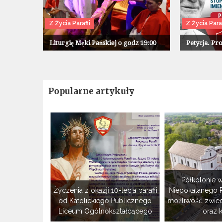
Z Życia Parafii
Z Życia Paraf
Liturgię Męki Pańskiej o godz 19:00
Petycja. Pr
Popularne artykuły
Półkolonie w
Życzenia z okazji 10-lecia parafii
Niepokalanego 
od Katolickiego Publicznego
możliwość zwie
Liceum Ogólnokształcącego
oraz 