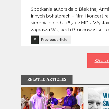
Spotkanie autorskie o Błękitnej Arm
innych bohaterach – film i koncert ra
sierpnia o godz. 16:30 2 MDK. Wysta
zaprasza Wojciech Grochowaslki – o
Nawigacja
Previous article
wpisu
Wróć d
RELATED ARTICLES