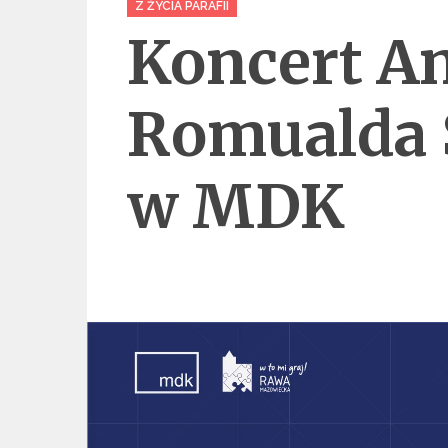
Z ŻYCIA PARAFII
Koncert An
Romualda 
w MDK