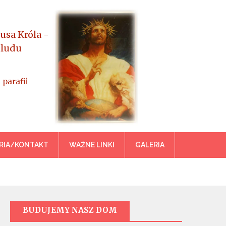
usa Króla -
 ludu
 parafii
azowiecka
RIA/KONTAKT
WAŻNE LINKI
GALERIA
BUDUJEMY NASZ DOM