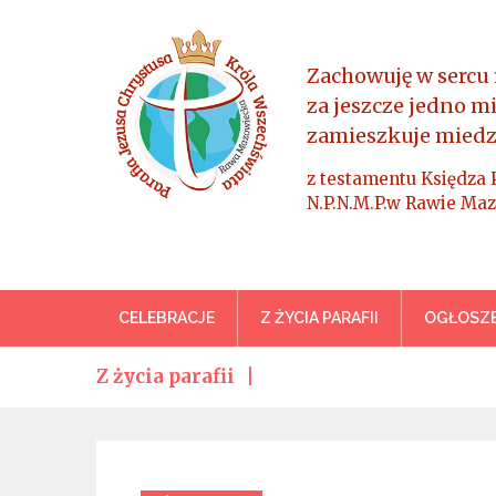
Skip
to
content
Zachowuję w sercu 
za jeszcze jedno m
zamieszkuje miedz
z testamentu Księdza 
N.P.N.M.P.w Rawie Maz
Parafia Jezusa Chrystus
CELEBRACJE
Z ŻYCIA PARAFII
OGŁOSZE
Z życia parafii
Categories