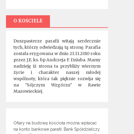
O KOŚCIELE
Duszpasterze parafii witają serdecznie
tych, którzy odwiedzają tą stronę. Parafia
została erygowana w dniu 21.11.2010 roku
przez J.E. ks. bp Andrzeja F. Dziuba. Mamy
nadzieję iż strona ta przybliży wiernym
życie i charakter naszej młodej
wspólnoty, która tak pięknie rozwija się
na "Sójczym Wzgórzu" w Rawie
Mazowieckiej.
Ofiary na budowę kościoła można wpłacać
na konto bankowe parafii: Bank Spółdzielczy