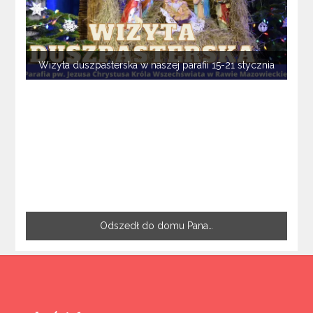
Wizyta duszpasterska w naszej parafii 15-21 stycznia
Odszedł do domu Pana…