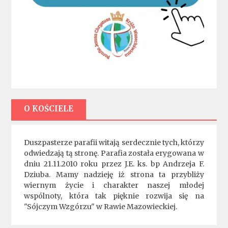
O KOŚCIELE
Duszpasterze parafii witają serdecznie tych, którzy
odwiedzają tą stronę. Parafia została erygowana w
dniu 21.11.2010 roku przez J.E. ks. bp Andrzeja F.
Dziuba. Mamy nadzieję iż strona ta przybliży
wiernym życie i charakter naszej młodej
wspólnoty, która tak pięknie rozwija się na
"Sójczym Wzgórzu" w Rawie Mazowieckiej.