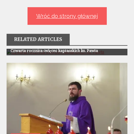
wpisu
Wróć do strony głównej
RELATED ARTICLES
Z Życia Parafii
Czwarta rocznica święceń kapłańskich ks. Pawła