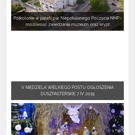
Półkolonie w parafii pw. Niepokalanego Poczęcia NMP i
możliwość zwiedzania muzeum oraz krypt
V NIEDZIELA WIELKIEGO POSTU OGŁOSZENIA
DUSZPASTERSKIE 7 IV 2019