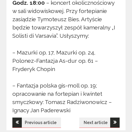
Godz. 18:00
– koncert okolicznościowy
w sali widowiskowej. Przy fortepianie
zasiądzie Tymoteusz Bies. Artyście
będzie towarzyszył zespół kameralny „I
Solisti di Varsavia”. Usłyszymy:
– Mazurki op. 17, Mazurki op. 24,
Polonez-Fantazja As-dur op. 61 –
Fryderyk Chopin
– Fantazja polska gis-moll op. 19;
opracowanie na fortepian i kwintet
smyczkowy: Tomasz Radziwonowicz –
Ignacy Jan Paderewski
Nawigacja
Previous article
Next article