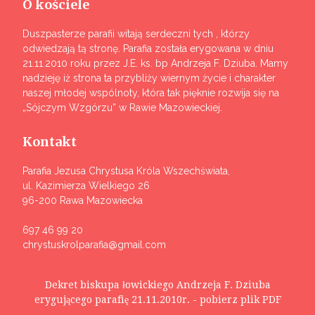
O kościele
Duszpasterze parafii witają serdeczni tych , którzy
odwiedzają tą stronę. Parafia została erygowana w dniu
21.11.2010 roku przez J.E. ks. bp Andrzeja F. Dziuba. Mamy
nadzieję iż strona ta przybliży wiernym życie i charakter
naszej młodej wspólnoty, która tak pięknie rozwija się na
„Sójczym Wzgórzu” w Rawie Mazowieckiej.
Kontakt
Parafia Jezusa Chrystusa Króla Wszechświata,
ul. Kazimierza Wielkiego 26
96-200 Rawa Mazowiecka
697 46 99 20
chrystuskrolparafia@gmail.com
Dekret biskupa łowickiego Andrzeja F. Dziuba
erygującego parafię 21.11.2010r. - pobierz plik PDF