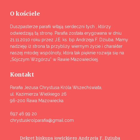
O kościele
Duszpasterze parafii witają serdeczni tych , którzy
odwiedzają tą stronę. Parafia została erygowana w dniu
21.11.2010 roku przez J.E. ks. bp Andrzeja F. Dziuba. Mamy
nadzieję iż strona ta przybliży wiernym życie i charakter
naszej młodej wspólnoty, która tak pięknie rozwija się na
„Sójczym Wzgórzu” w Rawie Mazowieckiej.
Kontakt
Parafia Jezusa Chrystusa Króla Wszechświata,
ul. Kazimierza Wielkiego 26
96-200 Rawa Mazowiecka
697 46 99 20
chrystuskrolparafia@gmail.com
Dekret biskupa łowickiego Andrzeja F. Dziuba