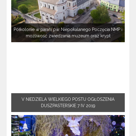
Półkolonie w parafii pw. Niepokalanego Poczęcia NMP i
możliwość zwiedzania muzeum oraz krypt
V NIEDZIELA WIELKIEGO POSTU OGŁOSZENIA
DUSZPASTERSKIE 7 IV 2019