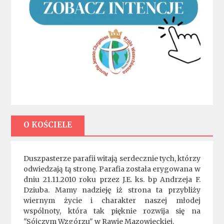
O KOŚCIELE
Duszpasterze parafii witają serdecznie tych, którzy
odwiedzają tą stronę. Parafia została erygowana w
dniu 21.11.2010 roku przez J.E. ks. bp Andrzeja F.
Dziuba. Mamy nadzieję iż strona ta przybliży
wiernym życie i charakter naszej młodej
wspólnoty, która tak pięknie rozwija się na
"Sójczym Wzgórzu" w Rawie Mazowieckiej.