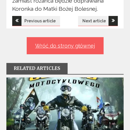
zamiast różańca będzie odprawiana
Koronka do Matki Bożej Bolesnej.
Nawigacja
Previous article
Next article
wpisu
Wróć do strony głównej
RELATED ARTICLES