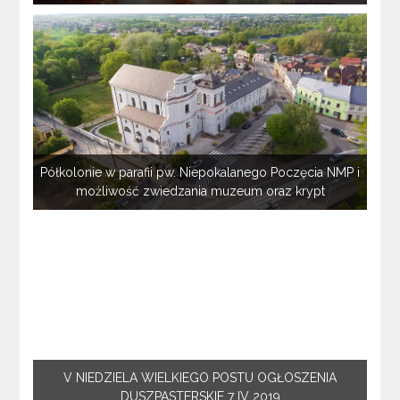
Półkolonie w parafii pw. Niepokalanego Poczęcia NMP i
możliwość zwiedzania muzeum oraz krypt
V NIEDZIELA WIELKIEGO POSTU OGŁOSZENIA
DUSZPASTERSKIE 7 IV 2019