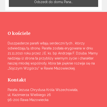
Odszedł do domu Pana…
O kościele
Duszpasterze parafii witają serdeczni tych , którzy
odwiedzają tą stronę. Parafia została erygowana w dniu
21.11.2010 roku przez J.E. ks. bp Andrzeja F. Dziuba. Mamy
nadzieję iż strona ta przybliży wiernym życie i charakter
naszej młodej wspólnoty, która tak pięknie rozwija się na
„Sójczym Wzgórzu” w Rawie Mazowieckiej.
Kontakt
Parafia Jezusa Chrystusa Króla Wszechświata,
ul. Kazimierza Wielkiego 26
96-200 Rawa Mazowiecka