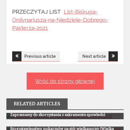
PRZECZYTAJ LIST
List-Biskupa-
Ordynariusza-na-Niedziele-Dobrego-
Pasterza-2021
Nawigacja
Previous article
Next article
wpisu
Wróć do strony głównej
RELATED ARTICLES
Z Życia Parafii
Zapraszamy do skorzystania z sakramentu spowiedzi
Z Życia Parafii
Błogosławieństwo pokarmów na stół wielkanocny (Wielka