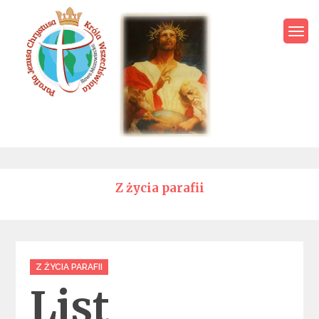
Skip
to
content
Parafia Jezusa Chrystusa
Króla Wszechświata – Rawa
Mazowiecka
Z życia parafii
Categories
Z ŻYCIA PARAFII
List