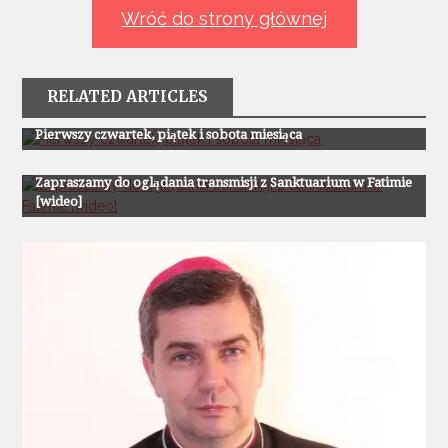
Wróć do strony głównej
RELATED ARTICLES
Z Życia Parafii
Pierwszy czwartek, piątek i sobota miesiąca
Z Życia Parafii
Zapraszamy do oglądania transmisji z Sanktuarium w Fatimie
[wideo]