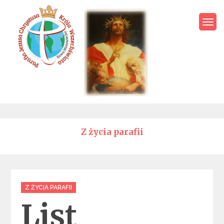
Skip
to
content
Parafia Jezusa Chrystusa
Króla Wszechświata – Rawa
Mazowiecka
Z życia parafii
Categories
Z ŻYCIA PARAFII
List