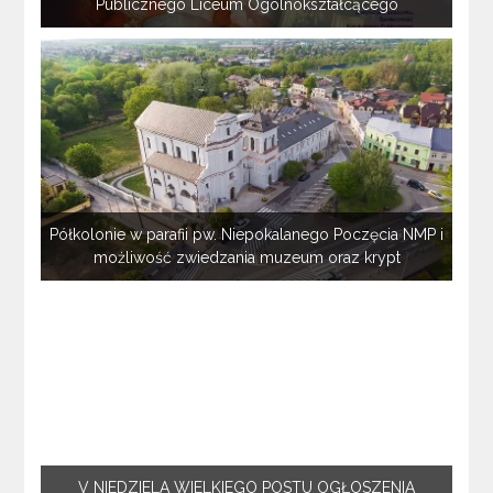
Publicznego Liceum Ogólnokształcącego
Półkolonie w parafii pw. Niepokalanego Poczęcia NMP i
możliwość zwiedzania muzeum oraz krypt
V NIEDZIELA WIELKIEGO POSTU OGŁOSZENIA