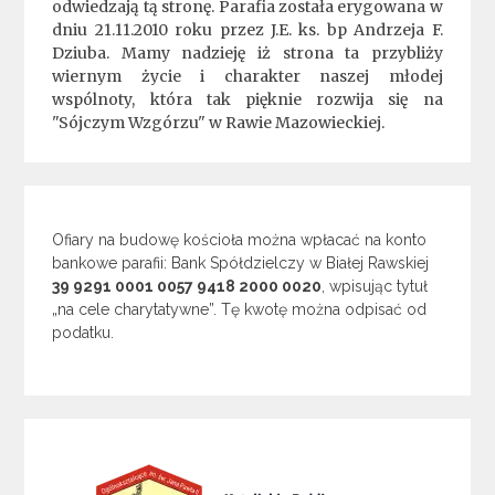
odwiedzają tą stronę. Parafia została erygowana w
dniu 21.11.2010 roku przez J.E. ks. bp Andrzeja F.
Dziuba. Mamy nadzieję iż strona ta przybliży
wiernym życie i charakter naszej młodej
wspólnoty, która tak pięknie rozwija się na
"Sójczym Wzgórzu" w Rawie Mazowieckiej.
Ofiary na budowę kościoła można wpłacać na konto
bankowe parafii: Bank Spółdzielczy w Białej Rawskiej
39 9291 0001 0057 9418 2000 0020
, wpisując tytuł
„na cele charytatywne”. Tę kwotę można odpisać od
podatku.