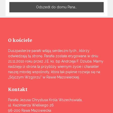
Odszedł do domu Pana…
O kościele
Duszpasterze parafii witają serdeczni tych , którzy
odwiedzają tą stronę. Parafia została erygowana w dniu
21.11.2010 roku przez J.E. ks. bp Andrzeja F. Dziuba. Mamy
nadzieję iż strona ta przybliży wiernym życie i charakter
naszej młodej wspólnoty, która tak pięknie rozwija się na
„Sójczym Wzgórzu” w Rawie Mazowieckiej.
Kontakt
Parafia Jezusa Chrystusa Króla Wszechświata,
ul. Kazimierza Wielkiego 26
96-200 Rawa Mazowiecka