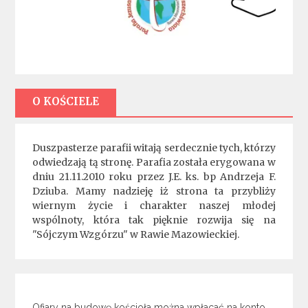
O KOŚCIELE
Duszpasterze parafii witają serdecznie tych, którzy
odwiedzają tą stronę. Parafia została erygowana w
dniu 21.11.2010 roku przez J.E. ks. bp Andrzeja F.
Dziuba. Mamy nadzieję iż strona ta przybliży
wiernym życie i charakter naszej młodej
wspólnoty, która tak pięknie rozwija się na
"Sójczym Wzgórzu" w Rawie Mazowieckiej.
Ofiary na budowę kościoła można wpłacać na konto