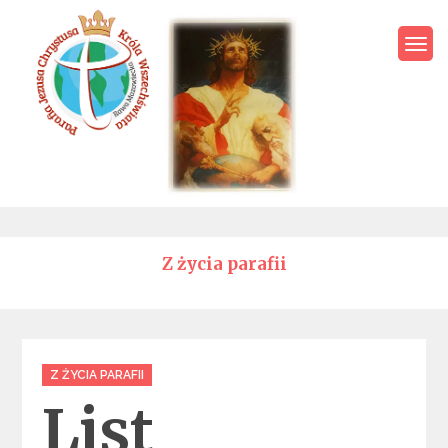
Skip
to
content
Parafia Jezusa Chrystusa
Króla Wszechświata – Rawa
Mazowiecka
Z życia parafii
Categories
Z ŻYCIA PARAFII
List