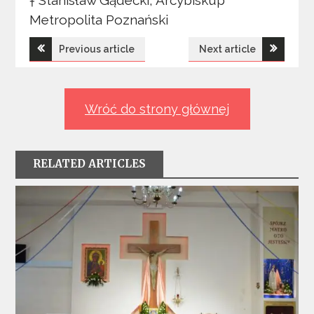
† Stanisław Gądecki, Arcybiskup
Metropolita Poznański
Nawigacja
Previous article
Next article
wpisu
Wróć do strony głównej
RELATED ARTICLES