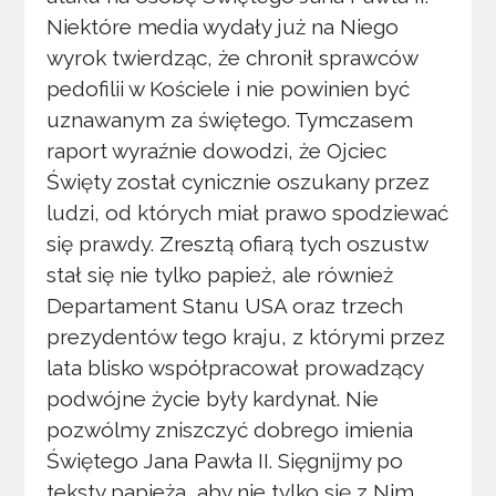
Niektóre media wydały już na Niego
wyrok twierdząc, że chronił sprawców
pedofilii w Kościele i nie powinien być
uznawanym za świętego. Tymczasem
raport wyraźnie dowodzi, że Ojciec
Święty został cynicznie oszukany przez
ludzi, od których miał prawo spodziewać
się prawdy. Zresztą ofiarą tych oszustw
stał się nie tylko papież, ale również
Departament Stanu USA oraz trzech
prezydentów tego kraju, z którymi przez
lata blisko współpracował prowadzący
podwójne życie były kardynał. Nie
pozwólmy zniszczyć dobrego imienia
Świętego Jana Pawła II. Sięgnijmy po
teksty papieża, aby nie tylko się z Nim