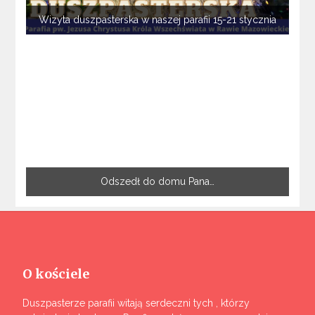
Wizyta duszpasterska w naszej parafii 15-21 stycznia
Odszedł do domu Pana…
O kościele
Duszpasterze parafii witają serdeczni tych , którzy