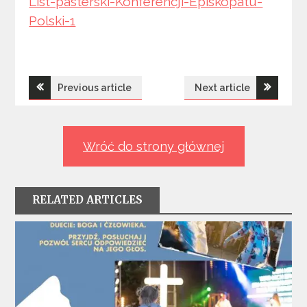
List-pasterski-Konferencji-Episkopatu-
Polski-1
Nawigacja
Previous article
Next article
wpisu
Wróć do strony głównej
RELATED ARTICLES