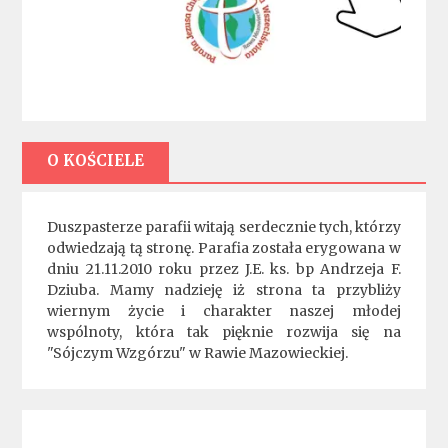
O KOŚCIELE
Duszpasterze parafii witają serdecznie tych, którzy
odwiedzają tą stronę. Parafia została erygowana w
dniu 21.11.2010 roku przez J.E. ks. bp Andrzeja F.
Dziuba. Mamy nadzieję iż strona ta przybliży
wiernym życie i charakter naszej młodej
wspólnoty, która tak pięknie rozwija się na
"Sójczym Wzgórzu" w Rawie Mazowieckiej.