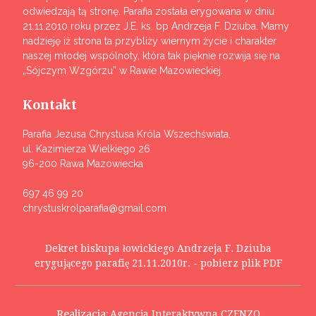
odwiedzają tą stronę. Parafia została erygowana w dniu
21.11.2010 roku przez J.E. ks. bp Andrzeja F. Dziuba. Mamy
nadzieję iż strona ta przybliży wiernym życie i charakter
naszej młodej wspólnoty, która tak pięknie rozwija się na
„Sójczym Wzgórzu” w Rawie Mazowieckiej.
Kontakt
Parafia Jezusa Chrystusa Króla Wszechświata,
ul. Kazimierza Wielkiego 26
96-200 Rawa Mazowiecka
697 46 99 20
chrystuskrolparafia@gmail.com
Dekret biskupa łowickiego Andrzeja F. Dziuba
erygującego parafię 21.11.2010r. - pobierz plik PDF
Realizacja:
Agencja Interaktywna CZENZO