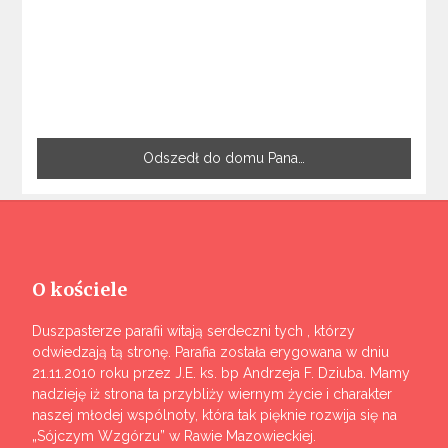
Odszedł do domu Pana…
O kościele
Duszpasterze parafii witają serdeczni tych , którzy
odwiedzają tą stronę. Parafia została erygowana w dniu
21.11.2010 roku przez J.E. ks. bp Andrzeja F. Dziuba. Mamy
nadzieję iż strona ta przybliży wiernym życie i charakter
naszej młodej wspólnoty, która tak pięknie rozwija się na
„Sójczym Wzgórzu” w Rawie Mazowieckiej.