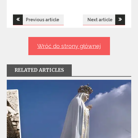
Nawigacja
Previous article
Next article
wpisu
Wróć do strony głównej
RELATED ARTICLES