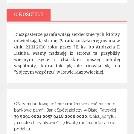
O KOŚCIELE
Duszpasterze parafii witają serdecznie tych, którzy
odwiedzają tą stronę. Parafia została erygowana w
dniu 21.11.2010 roku przez J.E. ks. bp Andrzeja F.
Dziuba. Mamy nadzieję iż strona ta przybliży
wiernym życie i charakter naszej młodej
wspólnoty, która tak pięknie rozwija się na
"Sójczym Wzgórzu" w Rawie Mazowieckiej.
Ofiary na budowę kościoła można wpłacać na konto
bankowe parafii: Bank Spółdzielczy w Białej Rawskiej
39 9291 0001 0057 9418 2000 0020
, wpisując tytuł
„na cele charytatywne”. Tę kwotę można odpisać od
podatku.