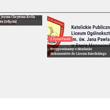
ii
 Jezusa Chrystusa Króla
a [zdjęcia]
Z Życia Parafii
Przypominamy o składaniu
dokumentów do Liceum Katolickiego