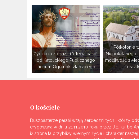
Półkolonie w
Życzenia z okazji 10-lecia parafii
Niepokalanego 
od Katolickiego Publicznego
możliwość zwie
Liceum Ogólnokształcącego
oraz 
O kościele
Duszpasterze parafii witają serdeczni tych , którzy odw
erygowana w dniu 21.11.2010 roku przez J.E. ks. bp A
iż strona ta przybliży wiernym życie i charakter nasze