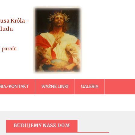
usa Króla -
 ludu
 parafii
azowiecka
RIA/KONTAKT
WAŻNE LINKI
GALERIA
BUDUJEMY NASZ DOM