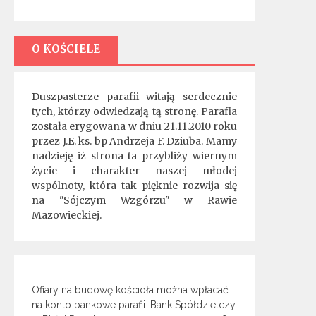
O KOŚCIELE
Duszpasterze parafii witają serdecznie
tych, którzy odwiedzają tą stronę. Parafia
została erygowana w dniu 21.11.2010 roku
przez J.E. ks. bp Andrzeja F. Dziuba. Mamy
nadzieję iż strona ta przybliży wiernym
życie i charakter naszej młodej
wspólnoty, która tak pięknie rozwija się
na "Sójczym Wzgórzu" w Rawie
Mazowieckiej.
Ofiary na budowę kościoła można wpłacać
na konto bankowe parafii: Bank Spółdzielczy