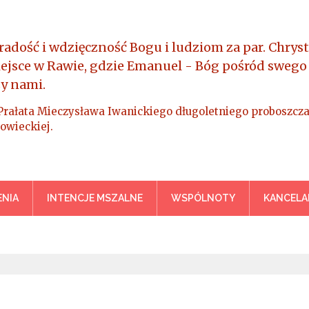
radość i wdzięczność Bogu i ludziom za par. Chryst
iejsce w Rawie, gdzie Emanuel - Bóg pośród swego
y nami.
Prałata Mieczysława Iwanickiego długoletniego proboszcza
owieckiej.
a Króla Wszechświata – Rawa M
NIA
INTENCJE MSZALNE
WSPÓLNOTY
KANCELA