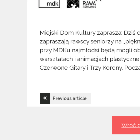
Miejski Dom Kultury zaprasza: Dziś 
zapraszają rawscy seniorzy na „pięk
przy MDKu najmłodsi będą mogli obe
warsztatach i animacjach plastyczn
Czerwone Gitary i Trzy Korony. Począ
Nawigacja
Previous article
wpisu
Wróć d