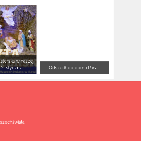
sterska w naszej
-21 stycznia
Odszedł do domu Pana…
Wszechświata,