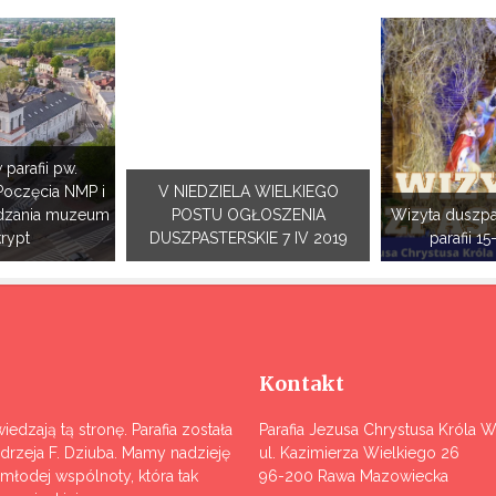
 parafii pw.
Poczęcia NMP i
V NIEDZIELA WIELKIEGO
dzania muzeum
POSTU OGŁOSZENIA
Wizyta duszpa
krypt
DUSZPASTERSKIE 7 IV 2019
parafii 15
Kontakt
iedzają tą stronę. Parafia została
Parafia Jezusa Chrystusa Króla 
ndrzeja F. Dziuba. Mamy nadzieję
ul. Kazimierza Wielkiego 26
j młodej wspólnoty, która tak
96-200 Rawa Mazowiecka