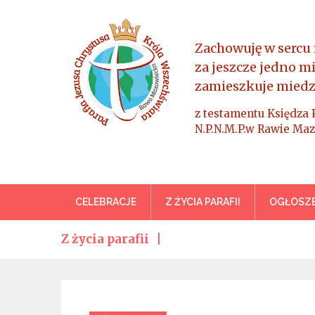
Skip
to
content
Zachowuję w sercu 
za jeszcze jedno m
zamieszkuje miedz
z testamentu Księdza 
N.P.N.M.P.w Rawie Maz
Parafia Jezusa Chrystus
CELEBRACJE
Z ŻYCIA PARAFII
OGŁOSZE
Z życia parafii
Categories