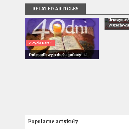
RELATED ARTICLES
Z Życia Paraf
Uroczystość
Wszechświat
Z Życia Parafii
Dni modlitwy o ducha pokuty
Popularne artykuły