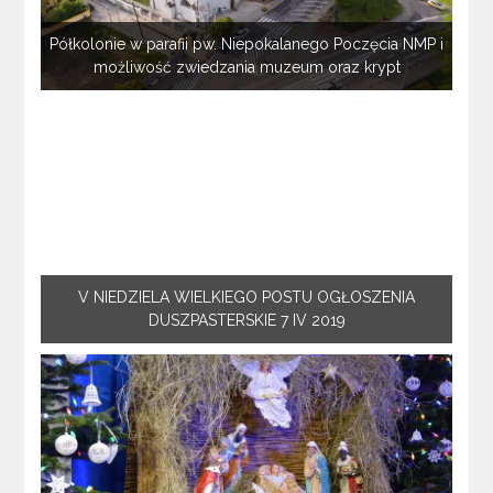
Półkolonie w parafii pw. Niepokalanego Poczęcia NMP i
możliwość zwiedzania muzeum oraz krypt
V NIEDZIELA WIELKIEGO POSTU OGŁOSZENIA
DUSZPASTERSKIE 7 IV 2019