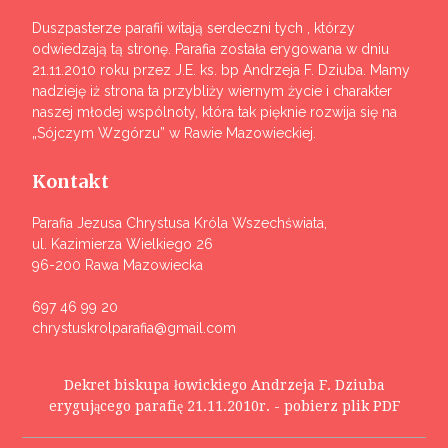
Duszpasterze parafii witają serdeczni tych , którzy
odwiedzają tą stronę. Parafia została erygowana w dniu
21.11.2010 roku przez J.E. ks. bp Andrzeja F. Dziuba. Mamy
nadzieję iż strona ta przybliży wiernym życie i charakter
naszej młodej wspólnoty, która tak pięknie rozwija się na
„Sójczym Wzgórzu” w Rawie Mazowieckiej.
Kontakt
Parafia Jezusa Chrystusa Króla Wszechświata,
ul. Kazimierza Wielkiego 26
96-200 Rawa Mazowiecka
697 46 99 20
chrystuskrolparafia@gmail.com
Dekret biskupa łowickiego Andrzeja F. Dziuba
erygującego parafię 21.11.2010r. - pobierz plik PDF