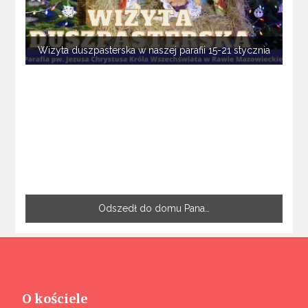
Wizyta duszpasterska w naszej parafii 15-21 stycznia
Odszedł do domu Pana…
O kościele