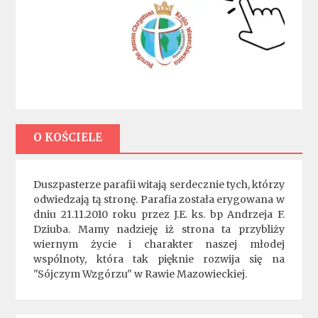
O KOŚCIELE
Duszpasterze parafii witają serdecznie tych, którzy
odwiedzają tą stronę. Parafia została erygowana w
dniu 21.11.2010 roku przez J.E. ks. bp Andrzeja F.
Dziuba. Mamy nadzieję iż strona ta przybliży
wiernym życie i charakter naszej młodej
wspólnoty, która tak pięknie rozwija się na
"Sójczym Wzgórzu" w Rawie Mazowieckiej.