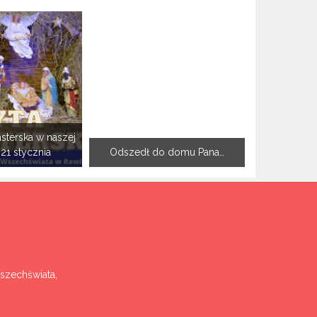
sterska w naszej
-21 stycznia
Odszedł do domu Pana…
Wszechświata,