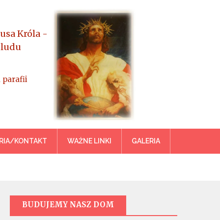
usa Króla -
 ludu
 parafii
azowiecka
RIA/KONTAKT
WAŻNE LINKI
GALERIA
BUDUJEMY NASZ DOM