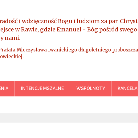
radość i wdzięczność Bogu i ludziom za par. Chryst
iejsce w Rawie, gdzie Emanuel - Bóg pośród swego
y nami.
Prałata Mieczysława Iwanickiego długoletniego proboszcza
owieckiej.
a Króla Wszechświata – Rawa M
NIA
INTENCJE MSZALNE
WSPÓLNOTY
KANCELA