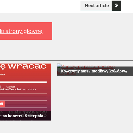
Next article
o strony głównej
Z Życia Parafii
Kończymy naszą modlitwę kolędową
ii
 na koncert 15 sierpnia