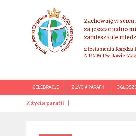
Skip
to
content
Zachowuję w sercu 
za jeszcze jedno m
zamieszkuje miedz
z testamentu Księdza 
N.P.N.M.P.w Rawie Maz
Parafia Jezusa Chrystus
CELEBRACJE
Z ŻYCIA PARAFII
OGŁOSZE
Z życia parafii
Categories