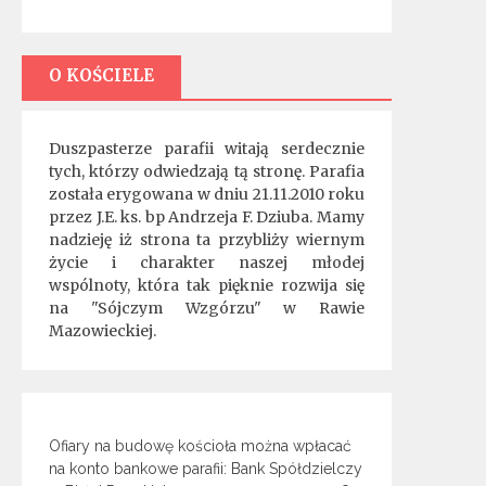
O KOŚCIELE
Duszpasterze parafii witają serdecznie
tych, którzy odwiedzają tą stronę. Parafia
została erygowana w dniu 21.11.2010 roku
przez J.E. ks. bp Andrzeja F. Dziuba. Mamy
nadzieję iż strona ta przybliży wiernym
życie i charakter naszej młodej
wspólnoty, która tak pięknie rozwija się
na "Sójczym Wzgórzu" w Rawie
Mazowieckiej.
Ofiary na budowę kościoła można wpłacać
na konto bankowe parafii: Bank Spółdzielczy