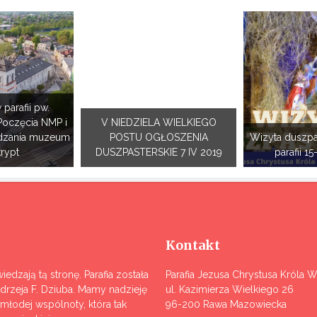
 parafii pw.
Poczęcia NMP i
V NIEDZIELA WIELKIEGO
dzania muzeum
POSTU OGŁOSZENIA
Wizyta duszpa
krypt
DUSZPASTERSKIE 7 IV 2019
parafii 15
Kontakt
iedzają tą stronę. Parafia została
Parafia Jezusa Chrystusa Króla 
ndrzeja F. Dziuba. Mamy nadzieję
ul. Kazimierza Wielkiego 26
j młodej wspólnoty, która tak
96-200 Rawa Mazowiecka