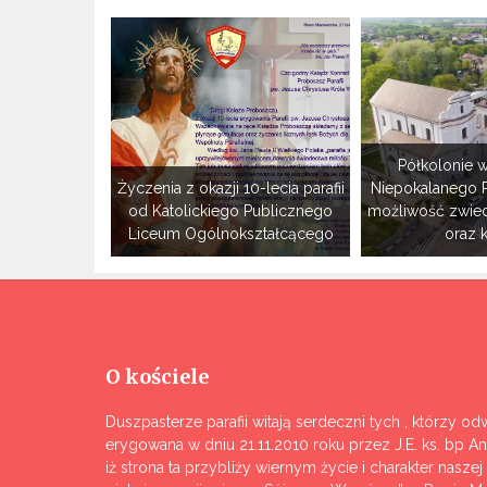
Półkolonie w
Życzenia z okazji 10-lecia parafii
Niepokalanego 
od Katolickiego Publicznego
możliwość zwie
Liceum Ogólnokształcącego
oraz 
O kościele
Duszpasterze parafii witają serdeczni tych , którzy odw
erygowana w dniu 21.11.2010 roku przez J.E. ks. bp A
iż strona ta przybliży wiernym życie i charakter nasze