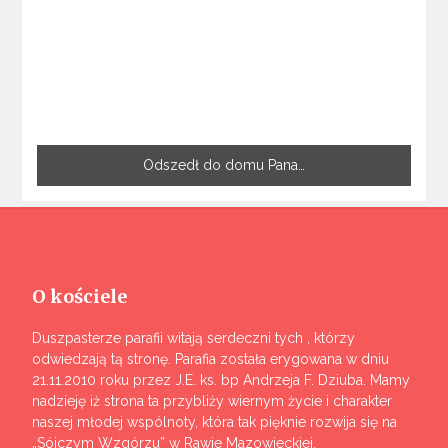
Odszedł do domu Pana…
O kościele
Duszpasterze parafii witają serdeczni tych , którzy
odwiedzają tą stronę. Parafia została erygowana w dniu
21.11.2010 roku przez J.E. ks. bp Andrzeja F. Dziuba. Mamy
nadzieję iż strona ta przybliży wiernym życie i charakter
naszej młodej wspólnoty, która tak pięknie rozwija się na
„Sójczym Wzgórzu” w Rawie Mazowieckiej.