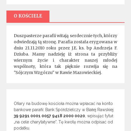
O KOŚCIELE
Duszpasterze parafii witają serdecznie tych, którzy
odwiedzają tą stronę. Parafia została erygowana w
dniu 21.11.2010 roku przez J.E. ks. bp Andrzeja F.
Dziuba. Mamy nadzieję iż strona ta przybliży
wiernym życie i charakter naszej młodej
wspólnoty, która tak pięknie rozwija się na
"Sójczym Wzgórzu" w Rawie Mazowieckiej.
Ofiary na budowę kościoła można wpłacać na konto
bankowe parafii: Bank Spółdzielczy w Białej Rawskiej
39 9291 0001 0057 9418 2000 0020
, wpisując tytuł
„na cele charytatywne”. Tę kwotę można odpisać od
podatku.