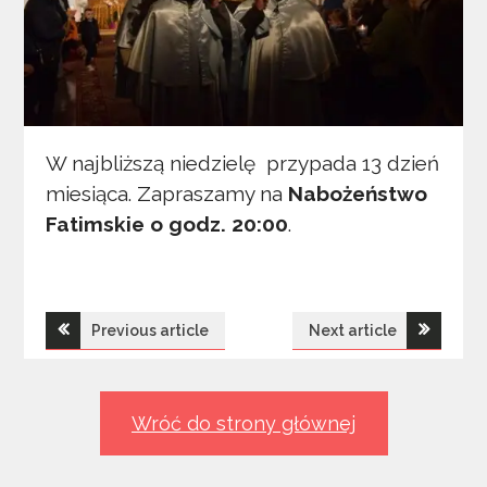
W najbliższą niedzielę przypada 13 dzień
miesiąca. Zapraszamy na
Nabożeństwo
Fatimskie o godz. 20:00
.
Nawigacja
Previous article
Next article
wpisu
Wróć do strony głównej