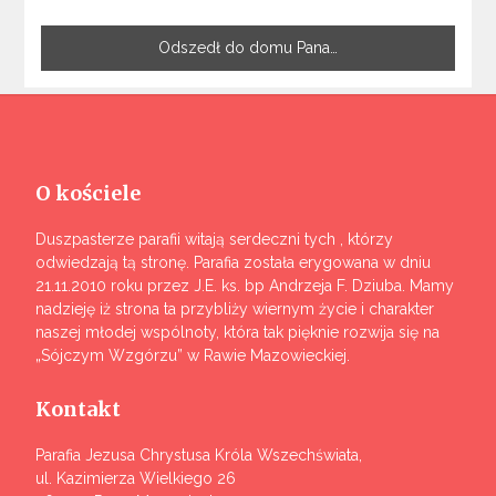
Odszedł do domu Pana…
O kościele
Duszpasterze parafii witają serdeczni tych , którzy
odwiedzają tą stronę. Parafia została erygowana w dniu
21.11.2010 roku przez J.E. ks. bp Andrzeja F. Dziuba. Mamy
nadzieję iż strona ta przybliży wiernym życie i charakter
naszej młodej wspólnoty, która tak pięknie rozwija się na
„Sójczym Wzgórzu” w Rawie Mazowieckiej.
Kontakt
Parafia Jezusa Chrystusa Króla Wszechświata,
ul. Kazimierza Wielkiego 26