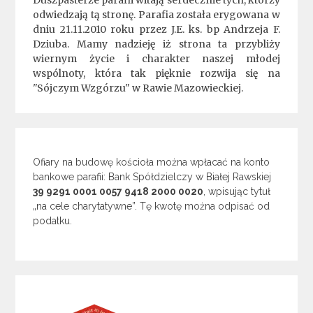
Duszpasterze parafii witają serdecznie tych, którzy
odwiedzają tą stronę. Parafia została erygowana w
dniu 21.11.2010 roku przez J.E. ks. bp Andrzeja F.
Dziuba. Mamy nadzieję iż strona ta przybliży
wiernym życie i charakter naszej młodej
wspólnoty, która tak pięknie rozwija się na
"Sójczym Wzgórzu" w Rawie Mazowieckiej.
Ofiary na budowę kościoła można wpłacać na konto
bankowe parafii: Bank Spółdzielczy w Białej Rawskiej
39 9291 0001 0057 9418 2000 0020
, wpisując tytuł
„na cele charytatywne”. Tę kwotę można odpisać od
podatku.