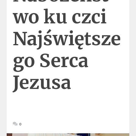
wo ku czci
Najświętsze
go Serca
Jezusa
0