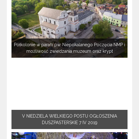
Półkolonie w parafii pw. Niepokalanego Poczęcia NMP i
możliwość zwiedzania muzeum oraz krypt
V NIEDZIELA WIELKIEGO POSTU OGŁOSZENIA
DUSZPASTERSKIE 7 IV 2019