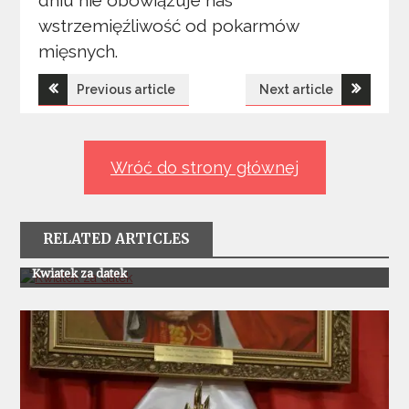
dniu nie obowiązuje nas
wstrzemięźliwość od pokarmów
mięsnych.
Nawigacja
Previous article
Next article
wpisu
Wróć do strony głównej
RELATED ARTICLES
Z Życia Parafii
Kwiatek za datek