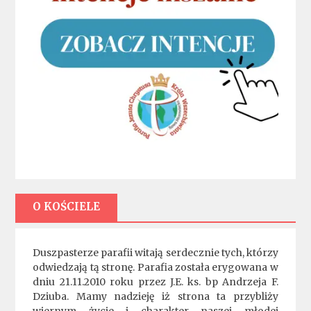
O KOŚCIELE
Duszpasterze parafii witają serdecznie tych, którzy
odwiedzają tą stronę. Parafia została erygowana w
dniu 21.11.2010 roku przez J.E. ks. bp Andrzeja F.
Dziuba. Mamy nadzieję iż strona ta przybliży