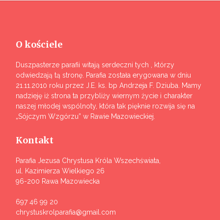
O kościele
Duszpasterze parafii witają serdeczni tych , którzy
odwiedzają tą stronę. Parafia została erygowana w dniu
21.11.2010 roku przez J.E. ks. bp Andrzeja F. Dziuba. Mamy
nadzieję iż strona ta przybliży wiernym życie i charakter
naszej młodej wspólnoty, która tak pięknie rozwija się na
„Sójczym Wzgórzu” w Rawie Mazowieckiej.
Kontakt
Parafia Jezusa Chrystusa Króla Wszechświata,
ul. Kazimierza Wielkiego 26
96-200 Rawa Mazowiecka
697 46 99 20
chrystuskrolparafia@gmail.com