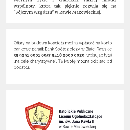
wiernym życie i charakter naszej młodej
wspólnoty, która tak pięknie rozwija się na
"Sójczym Wzgórzu" w Rawie Mazowieckiej.
Ofiary na budowę kościoła można wpłacać na konto
bankowe parafii: Bank Spółdzielczy w Białej Rawskiej
39 9291 0001 0057 9418 2000 0020
, wpisując tytuł
„na cele charytatywne”. Tę kwotę można odpisać od
podatku.