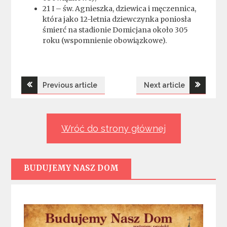
21 I – św. Agnieszka, dziewica i męczennica,
która jako 12-letnia dziewczynka poniosła
śmierć na stadionie Domicjana około 305
roku (wspomnienie obowiązkowe).
Nawigacja
Previous article
Next article
wpisu
Wróć do strony głównej
BUDUJEMY NASZ DOM