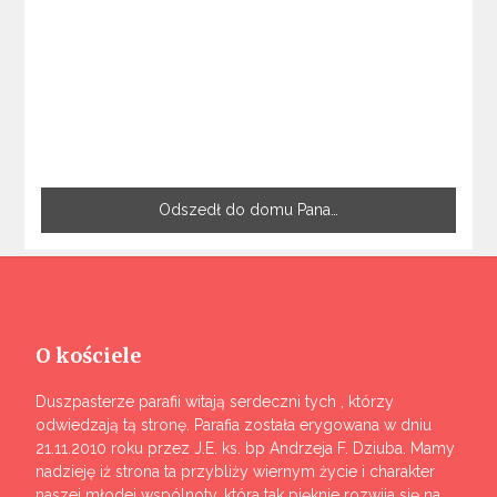
Odszedł do domu Pana…
O kościele
Duszpasterze parafii witają serdeczni tych , którzy
odwiedzają tą stronę. Parafia została erygowana w dniu
21.11.2010 roku przez J.E. ks. bp Andrzeja F. Dziuba. Mamy
nadzieję iż strona ta przybliży wiernym życie i charakter
naszej młodej wspólnoty, która tak pięknie rozwija się na