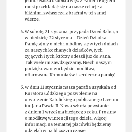
jedno! Nasza osobista więź z Panem Bogiem
musi przekładać się na nasze relacje z
bliźnimi, zwłaszcza z braćmi w tej samej
wierze.
W sobotę, 21 stycznia, przypada Dzień Babci, a
w niedzielę, 22 stycznia – Dzień Dziadka.
Pamiętajmy o nich i módlmy się w tych dniach
za naszych kochanych dziadków, tych
żyjących i tych, którzy odeszli już do Pana.
Tak wiele im zawdzięczamy. Niech naszym
podziękowaniem będzie modlitwa,
ofiarowana Komunia św. i serdeczna pamięć.
W dniu 11 stycznia nasza parafia uzyskała od
Kuratora Łódzkiego pozwolenie na
utworzenie Katolickiego publicznego Liceum
im. Jana Pawła II. Nowa szkoła powstanie
z dniem 1 września bieżącego roku. Prosimy
o modlitwę w intencji tego dzieła. Więcej
informacji na temat tej placówki będziemy
udzielali w najbliższym czasie.