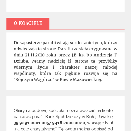
O KOŚCIELE
Duszpasterze parafii witają serdecznie tych, którzy
odwiedzają tą stronę. Parafia została erygowana w
dniu 21.11.2010 roku przez J.E. ks. bp Andrzeja F.
Dziuba. Mamy nadzieję iż strona ta przybliży
wiernym życie i charakter naszej młodej
wspólnoty, która tak pięknie rozwija się na
"Sójczym Wzgórzu" w Rawie Mazowieckiej.
Ofiary na budowę kościoła można wpłacać na konto
bankowe parafii: Bank Spółdzielczy w Białej Rawskiej
39 9291 0001 0057 9418 2000 0020
, wpisując tytuł
„na cele charytatywne”. Tę kwotę można odpisać od