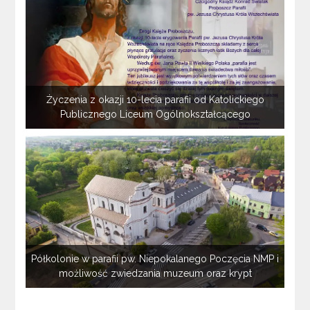
Życzenia z okazji 10-lecia parafii od Katolickiego
Publicznego Liceum Ogólnokształcącego
Półkolonie w parafii pw. Niepokalanego Poczęcia NMP i
możliwość zwiedzania muzeum oraz krypt