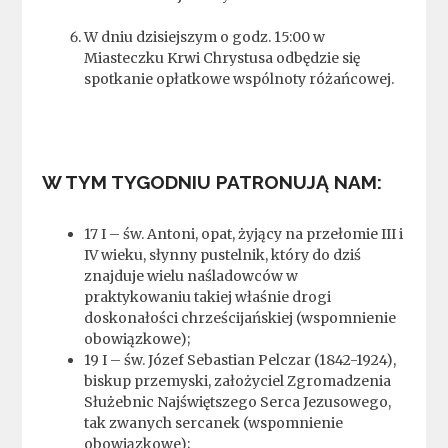
W dniu dzisiejszym o godz. 15:00 w
Miasteczku Krwi Chrystusa odbędzie się
spotkanie opłatkowe wspólnoty różańcowej.
W TYM TYGODNIU PATRONUJĄ NAM:
17 I – św. Antoni, opat, żyjący na przełomie III i
IV wieku, słynny pustelnik, który do dziś
znajduje wielu naśladowców w
praktykowaniu takiej właśnie drogi
doskonałości chrześcijańskiej (wspomnienie
obowiązkowe);
19 I – św. Józef Sebastian Pelczar (1842-1924),
biskup przemyski, założyciel Zgromadzenia
Służebnic Najświętszego Serca Jezusowego,
tak zwanych sercanek (wspomnienie
obowiązkowe);