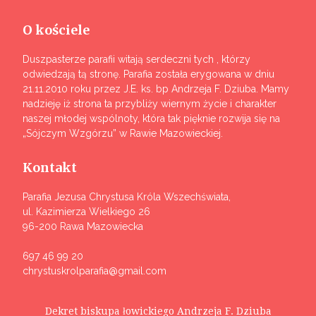
O kościele
Duszpasterze parafii witają serdeczni tych , którzy
odwiedzają tą stronę. Parafia została erygowana w dniu
21.11.2010 roku przez J.E. ks. bp Andrzeja F. Dziuba. Mamy
nadzieję iż strona ta przybliży wiernym życie i charakter
naszej młodej wspólnoty, która tak pięknie rozwija się na
„Sójczym Wzgórzu” w Rawie Mazowieckiej.
Kontakt
Parafia Jezusa Chrystusa Króla Wszechświata,
ul. Kazimierza Wielkiego 26
96-200 Rawa Mazowiecka
697 46 99 20
chrystuskrolparafia@gmail.com
Dekret biskupa łowickiego Andrzeja F. Dziuba