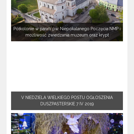
Półkolonie w parafii pw. Niepokalanego Poczęcia NMP i
możliwość zwiedzania muzeum oraz krypt
V NIEDZIELA WIELKIEGO POSTU OGŁOSZENIA
DUSZPASTERSKIE 7 IV 2019