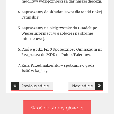
modlitwy wdzięczności za dar naszej diecezji.
Zapraszamy do składania wot dla Matki Bożej
Fatimskiej.
Zapraszamy na pielgrzymkę do Guadelupe.
Więcej informacji w gablocie i na stronie
internetowej.
Dziś o godz. 14:30 Społeczność Gimnazjum nr
2 zaprasza do MDK na Pokaz Talentów.
Kurs Przedmałżeński – spotkanie o godz.
14:00 w kaplicy.
Nawigacja
Previous article
Next article
wpisu
Wróć do strony głównej