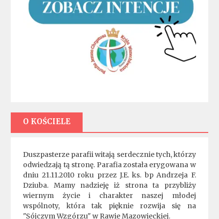
O KOŚCIELE
Duszpasterze parafii witają serdecznie tych, którzy
odwiedzają tą stronę. Parafia została erygowana w
dniu 21.11.2010 roku przez J.E. ks. bp Andrzeja F.
Dziuba. Mamy nadzieję iż strona ta przybliży
wiernym życie i charakter naszej młodej
wspólnoty, która tak pięknie rozwija się na
"Sójczym Wzgórzu" w Rawie Mazowieckiej.