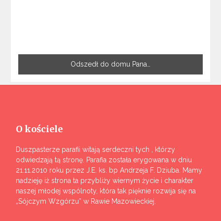
Odszedł do domu Pana…
O kościele
Duszpasterze parafii witają serdeczni tych , którzy
odwiedzają tą stronę. Parafia została erygowana w dniu
21.11.2010 roku przez J.E. ks. bp Andrzeja F. Dziuba. Mamy
nadzieję iż strona ta przybliży wiernym życie i charakter
naszej młodej wspólnoty, która tak pięknie rozwija się na
„Sójczym Wzgórzu” w Rawie Mazowieckiej.