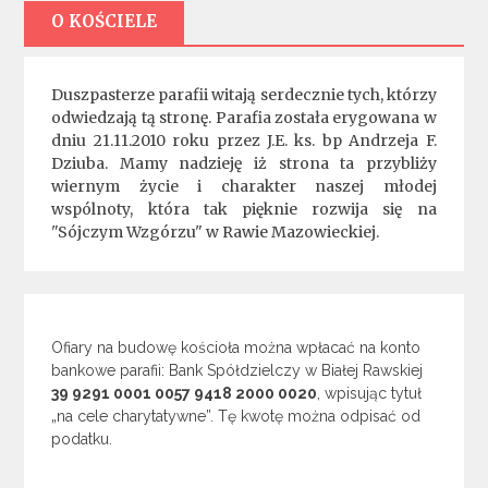
O KOŚCIELE
Duszpasterze parafii witają serdecznie tych, którzy
odwiedzają tą stronę. Parafia została erygowana w
dniu 21.11.2010 roku przez J.E. ks. bp Andrzeja F.
Dziuba. Mamy nadzieję iż strona ta przybliży
wiernym życie i charakter naszej młodej
wspólnoty, która tak pięknie rozwija się na
"Sójczym Wzgórzu" w Rawie Mazowieckiej.
Ofiary na budowę kościoła można wpłacać na konto
bankowe parafii: Bank Spółdzielczy w Białej Rawskiej
39 9291 0001 0057 9418 2000 0020
, wpisując tytuł
„na cele charytatywne”. Tę kwotę można odpisać od
podatku.