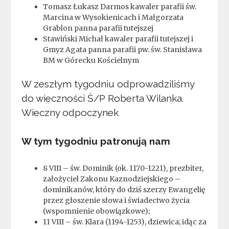
Tomasz Łukasz Darmos kawaler parafii św.
Marcina w Wysokienicach i Małgorzata
Grablon panna parafii tutejszej
Stawiński Michał kawaler parafii tutejszej i
Gmyz Agata panna parafii pw. św. Stanisława
BM w Górecku Kościelnym
W zeszłym tygodniu odprowadziliśmy
do wieczności Ś/P Roberta Wilanka.
Wieczny odpoczynek
W tym tygodniu patronują nam
8 VIII – św. Dominik (ok. 1170-1221), prezbiter,
założyciel Zakonu Kaznodziejskiego –
dominikanów, który do dziś szerzy Ewangelię
przez głoszenie słowa i świadectwo życia
(wspomnienie obowiązkowe);
11 VIII – św. Klara (1194-1253), dziewica; idąc za