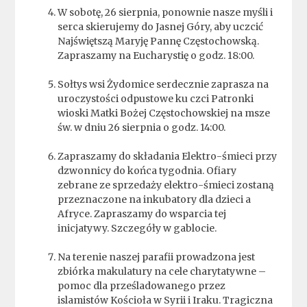
W sobotę, 26 sierpnia, ponownie nasze myśli i
serca skierujemy do Jasnej Góry, aby uczcić
Najświętszą Maryję Pannę Częstochowską.
Zapraszamy na Eucharystię o godz. 18:00.
Sołtys wsi Żydomice serdecznie zaprasza na
uroczystości odpustowe ku czci Patronki
wioski Matki Bożej Częstochowskiej na msze
św. w dniu 26 sierpnia o godz. 14:00.
Zapraszamy do składania Elektro-śmieci przy
dzwonnicy do końca tygodnia. Ofiary
zebrane ze sprzedaży elektro-śmieci zostaną
przeznaczone na inkubatory dla dzieci a
Afryce. Zapraszamy do wsparcia tej
inicjatywy. Szczegóły w gablocie.
Na terenie naszej parafii prowadzona jest
zbiórka makulatury na cele charytatywne –
pomoc dla prześladowanego przez
islamistów Kościoła w Syrii i Iraku. Tragiczna