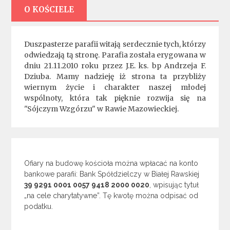
O KOŚCIELE
Duszpasterze parafii witają serdecznie tych, którzy
odwiedzają tą stronę. Parafia została erygowana w
dniu 21.11.2010 roku przez J.E. ks. bp Andrzeja F.
Dziuba. Mamy nadzieję iż strona ta przybliży
wiernym życie i charakter naszej młodej
wspólnoty, która tak pięknie rozwija się na
"Sójczym Wzgórzu" w Rawie Mazowieckiej.
Ofiary na budowę kościoła można wpłacać na konto
bankowe parafii: Bank Spółdzielczy w Białej Rawskiej
39 9291 0001 0057 9418 2000 0020
, wpisując tytuł
„na cele charytatywne”. Tę kwotę można odpisać od
podatku.