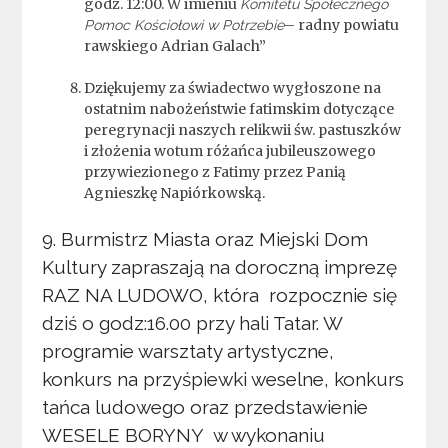
godz. 12:00. W imieniu
Komitetu Społecznego
– radny powiatu
Pomoc Kościołowi w Potrzebie
rawskiego Adrian Galach”
Dziękujemy za świadectwo wygłoszone na
ostatnim nabożeństwie fatimskim dotyczące
peregrynacji naszych relikwii św. pastuszków
i złożenia wotum różańca jubileuszowego
przywiezionego z Fatimy przez Panią
Agnieszkę Napiórkowską.
9. Burmistrz Miasta oraz Miejski Dom
Kultury zapraszają na doroczną imprezę
RAZ NA LUDOWO, która rozpocznie się
dziś o godz:16.00 przy hali Tatar. W
programie warsztaty artystyczne,
konkurs na przyśpiewki weselne, konkurs
tańca ludowego oraz przedstawienie
WESELE BORYNY w wykonaniu