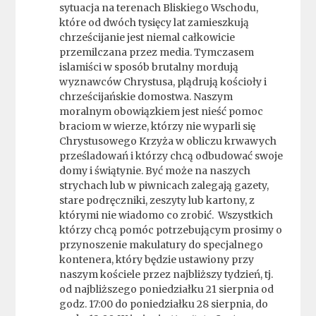
sytuacja na terenach Bliskiego Wschodu,
które od dwóch tysięcy lat zamieszkują
chrześcijanie jest niemal całkowicie
przemilczana przez media. Tymczasem
islamiści w sposób brutalny mordują
wyznawców Chrystusa, plądrują kościoły i
chrześcijańskie domostwa. Naszym
moralnym obowiązkiem jest nieść pomoc
braciom w wierze, którzy nie wyparli się
Chrystusowego Krzyża w obliczu krwawych
prześladowań i którzy chcą odbudować swoje
domy i świątynie. Być może na naszych
strychach lub w piwnicach zalegają gazety,
stare podręczniki, zeszyty lub kartony, z
którymi nie wiadomo co zrobić. Wszystkich
którzy chcą pomóc potrzebującym prosimy o
przynoszenie makulatury do specjalnego
kontenera, który będzie ustawiony przy
naszym kościele przez najbliższy tydzień, tj.
od najbliższego poniedziałku 21 sierpnia od
godz. 17:00 do poniedziałku 28 sierpnia, do