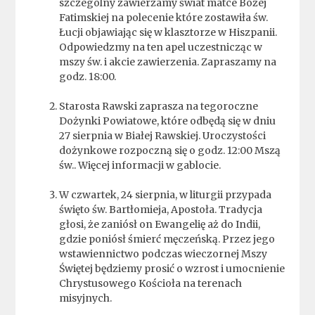
szczególny zawierzamy świat matce Bożej
Fatimskiej na polecenie które zostawiła św.
Łucji objawiając się w klasztorze w Hiszpanii.
Odpowiedzmy na ten apel uczestnicząc w
mszy św. i akcie zawierzenia. Zapraszamy na
godz. 18:00.
Starosta Rawski zaprasza na tegoroczne
Dożynki Powiatowe, które odbędą się w dniu
27 sierpnia w Białej Rawskiej. Uroczystości
dożynkowe rozpoczną się o godz. 12:00 Mszą
św.. Więcej informacji w gablocie.
W czwartek, 24 sierpnia, w liturgii przypada
święto św. Bartłomieja, Apostoła. Tradycja
głosi, że zaniósł on Ewangelię aż do Indii,
gdzie poniósł śmierć męczeńską. Przez jego
wstawiennictwo podczas wieczornej Mszy
Świętej będziemy prosić o wzrost i umocnienie
Chrystusowego Kościoła na terenach
misyjnych.