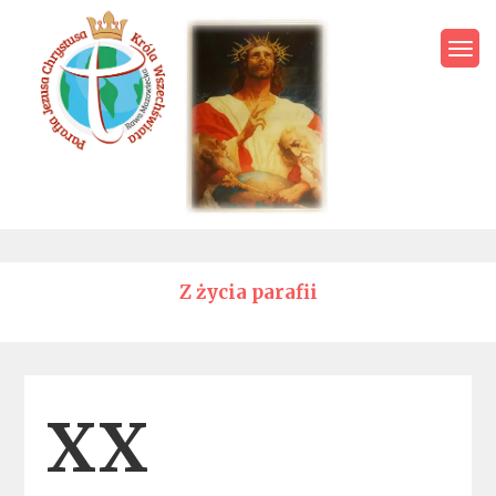
Skip
to
content
Parafia Jezusa Chrystusa
Króla Wszechświata – Rawa
Mazowiecka
Z życia parafii
Categories
XX