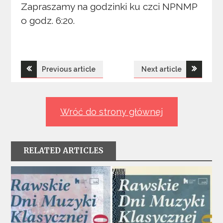
Zapraszamy na godzinki ku czci NPNMP
o godz. 6:20.
Nawigacja
Previous article
Next article
wpisu
Wróć do strony głównej
RELATED ARTICLES