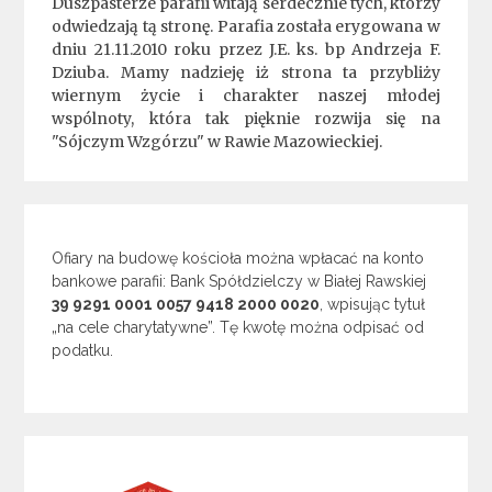
Duszpasterze parafii witają serdecznie tych, którzy
odwiedzają tą stronę. Parafia została erygowana w
dniu 21.11.2010 roku przez J.E. ks. bp Andrzeja F.
Dziuba. Mamy nadzieję iż strona ta przybliży
wiernym życie i charakter naszej młodej
wspólnoty, która tak pięknie rozwija się na
"Sójczym Wzgórzu" w Rawie Mazowieckiej.
Ofiary na budowę kościoła można wpłacać na konto
bankowe parafii: Bank Spółdzielczy w Białej Rawskiej
39 9291 0001 0057 9418 2000 0020
, wpisując tytuł
„na cele charytatywne”. Tę kwotę można odpisać od
podatku.