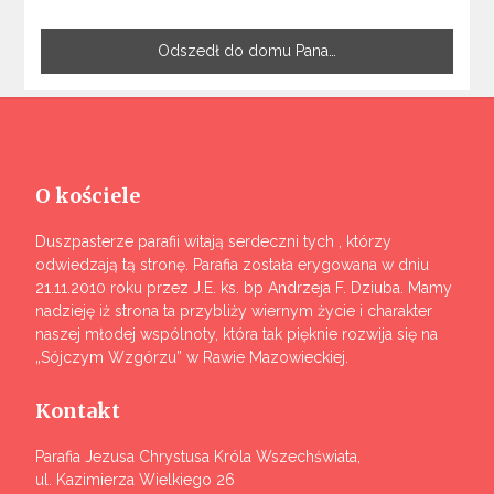
Odszedł do domu Pana…
O kościele
Duszpasterze parafii witają serdeczni tych , którzy
odwiedzają tą stronę. Parafia została erygowana w dniu
21.11.2010 roku przez J.E. ks. bp Andrzeja F. Dziuba. Mamy
nadzieję iż strona ta przybliży wiernym życie i charakter
naszej młodej wspólnoty, która tak pięknie rozwija się na
„Sójczym Wzgórzu” w Rawie Mazowieckiej.
Kontakt
Parafia Jezusa Chrystusa Króla Wszechświata,
ul. Kazimierza Wielkiego 26