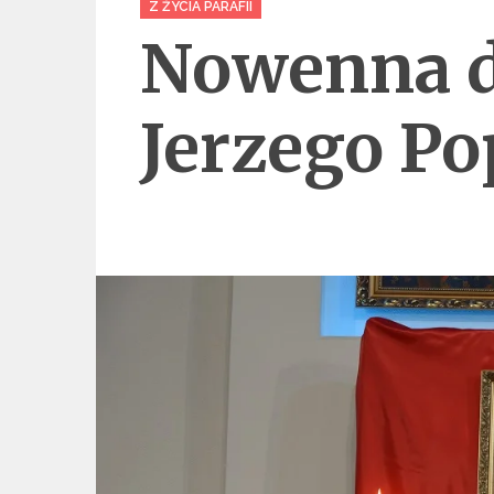
Z ŻYCIA PARAFII
Nowenna do
Jerzego Po