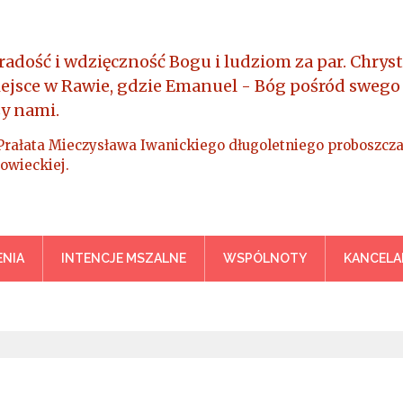
radość i wdzięczność Bogu i ludziom za par. Chryst
iejsce w Rawie, gdzie Emanuel - Bóg pośród swego
y nami.
Prałata Mieczysława Iwanickiego długoletniego proboszcza
owieckiej.
a Króla Wszechświata – Rawa M
NIA
INTENCJE MSZALNE
WSPÓLNOTY
KANCELA