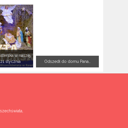
sterska w naszej
-21 stycznia
Odszedł do domu Pana…
Wszechświata,