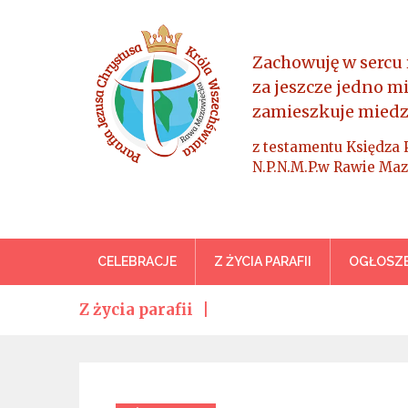
Skip
to
content
Zachowuję w sercu 
za jeszcze jedno m
zamieszkuje miedz
z testamentu Księdza 
N.P.N.M.P.w Rawie Maz
Parafia Jezusa Chrystus
CELEBRACJE
Z ŻYCIA PARAFII
OGŁOSZE
Z życia parafii
Categories