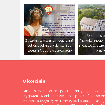
Półkolonie w
Życzenia z okazji 10-lecia parafii
Niepokalanego 
od Katolickiego Publicznego
możliwość zwie
Liceum Ogólnokształcącego
oraz 
O kościele
Duszpasterze parafii witają serdeczni tych , którzy odw
erygowana w dniu 21.11.2010 roku przez J.E. ks. bp A
iż strona ta przybliży wiernym życie i charakter nasze