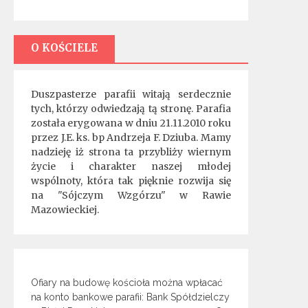
O KOŚCIELE
Duszpasterze parafii witają serdecznie
tych, którzy odwiedzają tą stronę. Parafia
została erygowana w dniu 21.11.2010 roku
przez J.E. ks. bp Andrzeja F. Dziuba. Mamy
nadzieję iż strona ta przybliży wiernym
życie i charakter naszej młodej
wspólnoty, która tak pięknie rozwija się
na "Sójczym Wzgórzu" w Rawie
Mazowieckiej.
Ofiary na budowę kościoła można wpłacać
na konto bankowe parafii: Bank Spółdzielczy