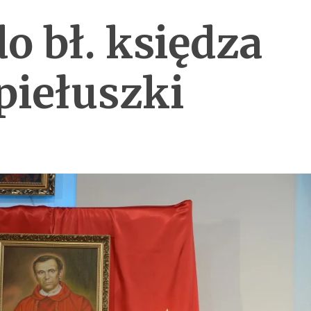
 bł. księdza
piełuszki