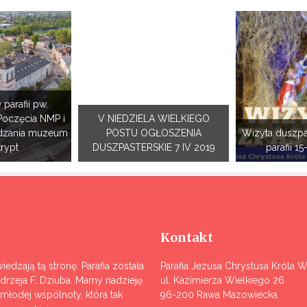
 parafii pw.
Poczęcia NMP i
V NIEDZIELA WIELKIEGO
dzania muzeum
POSTU OGŁOSZENIA
Wizyta duszpa
krypt
DUSZPASTERSKIE 7 IV 2019
parafii 15
Kontakt
iedzają tą stronę. Parafia została
Parafia Jezusa Chrystusa Króla 
ndrzeja F. Dziuba. Mamy nadzieję
ul. Kazimierza Wielkiego 26
j młodej wspólnoty, która tak
96-200 Rawa Mazowiecka