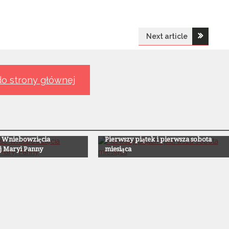
Next article
o strony głównej
ii
Z Życia Parafii
ć Wniebowzięcia
Pierwszy piątek i pierwsza sobota
j Maryi Panny
miesiąca