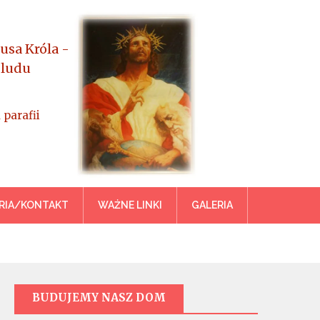
usa Króla -
 ludu
 parafii
azowiecka
RIA/KONTAKT
WAŻNE LINKI
GALERIA
BUDUJEMY NASZ DOM