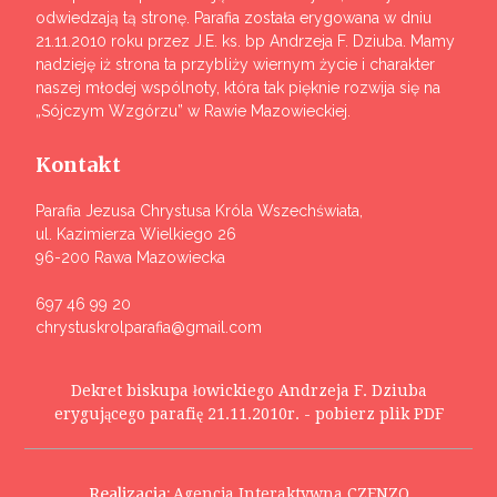
odwiedzają tą stronę. Parafia została erygowana w dniu
21.11.2010 roku przez J.E. ks. bp Andrzeja F. Dziuba. Mamy
nadzieję iż strona ta przybliży wiernym życie i charakter
naszej młodej wspólnoty, która tak pięknie rozwija się na
„Sójczym Wzgórzu” w Rawie Mazowieckiej.
Kontakt
Parafia Jezusa Chrystusa Króla Wszechświata,
ul. Kazimierza Wielkiego 26
96-200 Rawa Mazowiecka
697 46 99 20
chrystuskrolparafia@gmail.com
Dekret biskupa łowickiego Andrzeja F. Dziuba
erygującego parafię 21.11.2010r. - pobierz plik PDF
Realizacja:
Agencja Interaktywna CZENZO