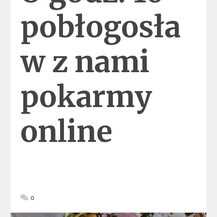
pobłogosła
w z nami
pokarmy
online
0