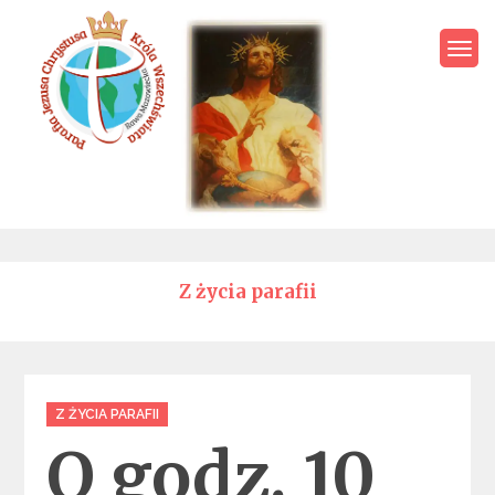
Skip
to
content
Parafia Jezusa Chrystusa
Króla Wszechświata – Rawa
Mazowiecka
Z życia parafii
Categories
Z ŻYCIA PARAFII
O godz. 10