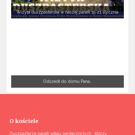
Wizyta duszpasterska w naszej parafii 15-21 stycznia
Odszedł do domu Pana…
O kościele
Duszpasterze parafii witają serdeczni tych , którzy