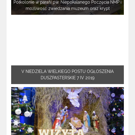
Półkolonie w parafii pw. Niepokalanego Poczęcia NMP i
możliwość zwiedzania muzeum oraz krypt
V NIEDZIELA WIELKIEGO POSTU OGŁOSZENIA
DUSZPASTERSKIE 7 IV 2019