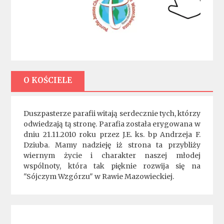
O KOŚCIELE
Duszpasterze parafii witają serdecznie tych, którzy
odwiedzają tą stronę. Parafia została erygowana w
dniu 21.11.2010 roku przez J.E. ks. bp Andrzeja F.
Dziuba. Mamy nadzieję iż strona ta przybliży
wiernym życie i charakter naszej młodej
wspólnoty, która tak pięknie rozwija się na
"Sójczym Wzgórzu" w Rawie Mazowieckiej.