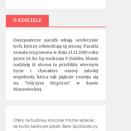
O KOŚCIELE
Duszpasterze parafii witają serdecznie
tych, którzy odwiedzają tą stronę. Parafia
została erygowana w dniu 21.11.2010 roku
przez J.E. ks. bp Andrzeja F. Dziuba. Mamy
nadzieję iż strona ta przybliży wiernym
życie i charakter naszej młodej
wspólnoty, która tak pięknie rozwija się
na "Sójczym Wzgórzu" w Rawie
Mazowieckiej.
Ofiary na budowę kościoła można wpłacać
na konto bankowe parafii: Bank Spółdzielczy