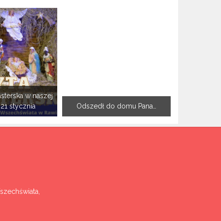
sterska w naszej
-21 stycznia
Odszedł do domu Pana…
Wszechświata,