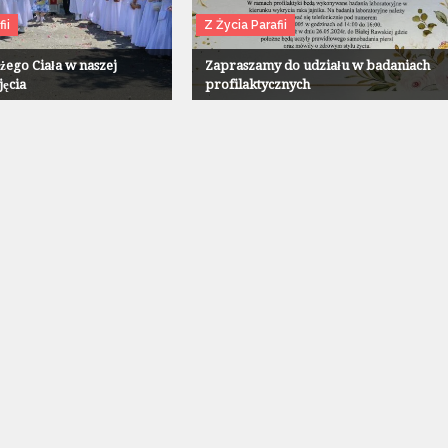
ii
Z Życia Parafii
żego Ciała w naszej
Zapraszamy do udziału w badaniach
jęcia
profilaktycznych