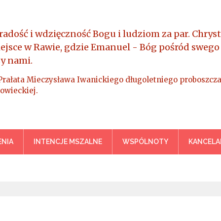
radość i wdzięczność Bogu i ludziom za par. Chryst
iejsce w Rawie, gdzie Emanuel - Bóg pośród swego
y nami.
Prałata Mieczysława Iwanickiego długoletniego proboszcza
owieckiej.
a Króla Wszechświata – Rawa M
NIA
INTENCJE MSZALNE
WSPÓLNOTY
KANCELA