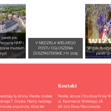
 parafii pw.
Poczęcia NMP i
V NIEDZIELA WIELKIEGO
dzania muzeum
POSTU OGŁOSZENIA
Wizyta duszpa
krypt
DUSZPASTERSKIE 7 IV 2019
parafii 15
Kontakt
iedzają tą stronę. Parafia została
Parafia Jezusa Chrystusa Króla 
ndrzeja F. Dziuba. Mamy nadzieję
ul. Kazimierza Wielkiego 26
j młodej wspólnoty, która tak
96-200 Rawa Mazowiecka