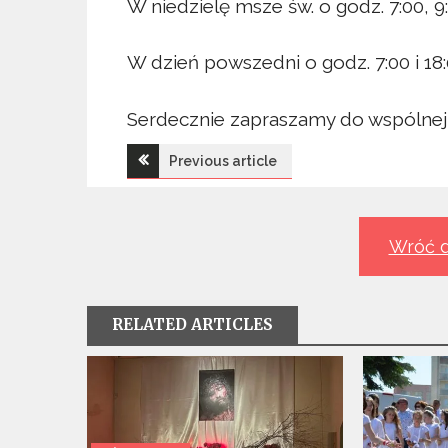
W niedzielę msze św. o godz. 7:00, 9:00
W dzień powszedni o godz. 7:00 i 18:
Serdecznie zapraszamy do wspólnej 
Nawigacja
Previous article
wpisu
Wróć d
RELATED ARTICLES