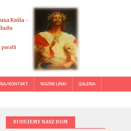
usa Króla -
 ludu
 parafii
azowiecka
RIA/KONTAKT
WAŻNE LINKI
GALERIA
BUDUJEMY NASZ DOM