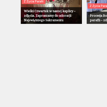
Z Życia Parafii
Z Życia Paraf
Wielki Czwartek w naszej kaplicy –
zdjęcia. Zapraszamy do adoracji
Procesja Bo
Najświętszego Sakramentu
parafii – zd