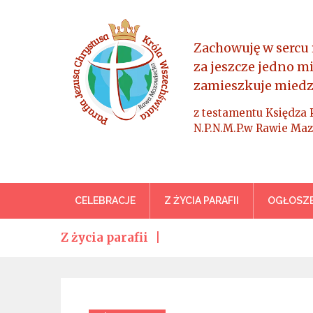
Skip
to
content
Zachowuję w sercu 
za jeszcze jedno m
zamieszkuje miedz
z testamentu Księdza 
N.P.N.M.P.w Rawie Maz
Parafia Jezusa Chrystus
CELEBRACJE
Z ŻYCIA PARAFII
OGŁOSZE
Z życia parafii
Categories