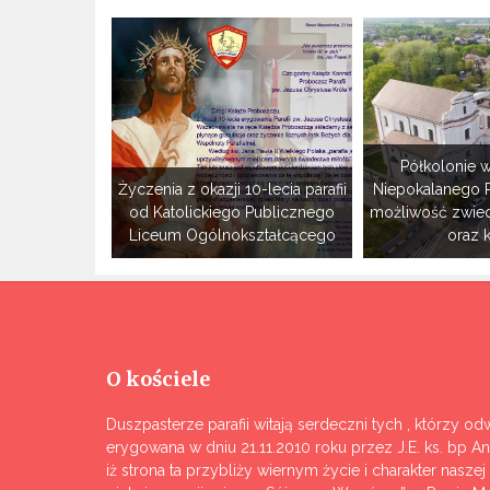
Półkolonie w
Życzenia z okazji 10-lecia parafii
Niepokalanego 
od Katolickiego Publicznego
możliwość zwie
Liceum Ogólnokształcącego
oraz 
O kościele
Duszpasterze parafii witają serdeczni tych , którzy odw
erygowana w dniu 21.11.2010 roku przez J.E. ks. bp A
iż strona ta przybliży wiernym życie i charakter nasze