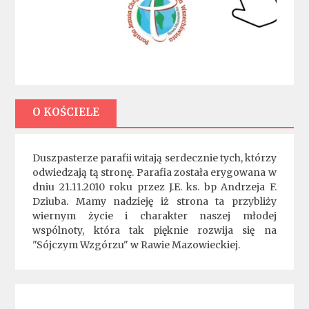
O KOŚCIELE
Duszpasterze parafii witają serdecznie tych, którzy
odwiedzają tą stronę. Parafia została erygowana w
dniu 21.11.2010 roku przez J.E. ks. bp Andrzeja F.
Dziuba. Mamy nadzieję iż strona ta przybliży
wiernym życie i charakter naszej młodej
wspólnoty, która tak pięknie rozwija się na
"Sójczym Wzgórzu" w Rawie Mazowieckiej.