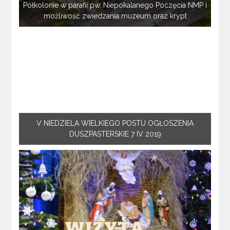
Półkolonie w parafii pw. Niepokalanego Poczęcia NMP i
możliwość zwiedzania muzeum oraz krypt
V NIEDZIELA WIELKIEGO POSTU OGŁOSZENIA
DUSZPASTERSKIE 7 IV 2019