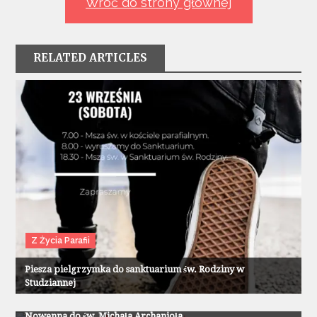
Wróć do strony głównej
RELATED ARTICLES
Z Życia Parafii
Piesza pielgrzymka do sanktuarium św. Rodziny w
Studziannej
Z Życia Parafii
Nowenna do św. Michała Archanioła