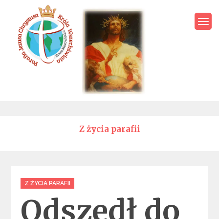
Skip
to
content
Parafia Jezusa Chrystusa
Króla Wszechświata – Rawa
Mazowiecka
Z życia parafii
Categories
Z ŻYCIA PARAFII
Odszedł do