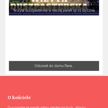
Wizyta duszpasterska w naszej parafii 15-21 stycznia
Odszedł do domu Pana…
O kościele
Duszpasterze parafii witają serdeczni tych , którzy