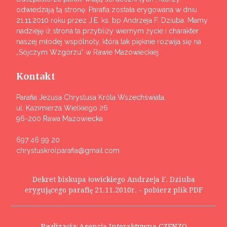
odwiedzają tą stronę. Parafia została erygowana w dniu
21.11.2010 roku przez J.E. ks. bp Andrzeja F. Dziuba. Mamy
nadzieję iż strona ta przybliży wiernym życie i charakter
naszej młodej wspólnoty, która tak pięknie rozwija się na
„Sójczym Wzgórzu” w Rawie Mazowieckiej.
Kontakt
Parafia Jezusa Chrystusa Króla Wszechświata,
ul. Kazimierza Wielkiego 26
96-200 Rawa Mazowiecka
697 46 99 20
chrystuskrolparafia@gmail.com
Dekret biskupa łowickiego Andrzeja F. Dziuba
erygującego parafię 21.11.2010r. - pobierz plik PDF
Realizacja:
Agencja Interaktywna CZENZO