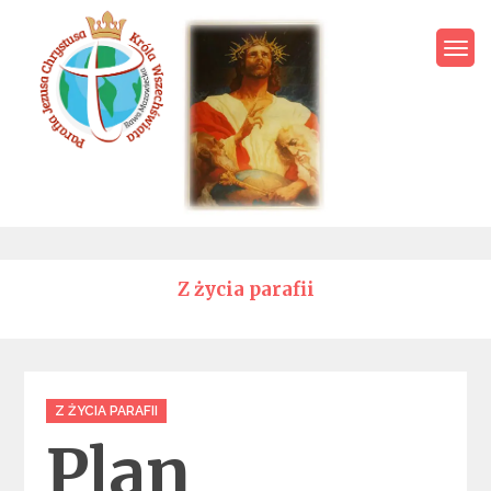
Skip
to
content
Parafia Jezusa Chrystusa
Króla Wszechświata – Rawa
Mazowiecka
Z życia parafii
Categories
Z ŻYCIA PARAFII
Plan