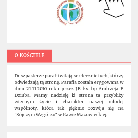
O KOŚCIELE
Duszpasterze parafii witają serdecznie tych, którzy
odwiedzają tą stronę. Parafia została erygowana w
dniu 21.11.2010 roku przez J.E. ks. bp Andrzeja F.
Dziuba. Mamy nadzieję iż strona ta przybliży
wiernym życie i charakter naszej młodej
wspólnoty, która tak pięknie rozwija się na
"Sójczym Wzgórzu" w Rawie Mazowieckiej.