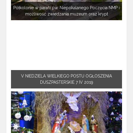
Półkolonie w parafii pw. Niepokalanego Poczęcia NMP i
możliwość zwiedzania muzeum oraz krypt
V NIEDZIELA WIELKIEGO POSTU OGŁOSZENIA
DUSZPASTERSKIE 7 IV 2019