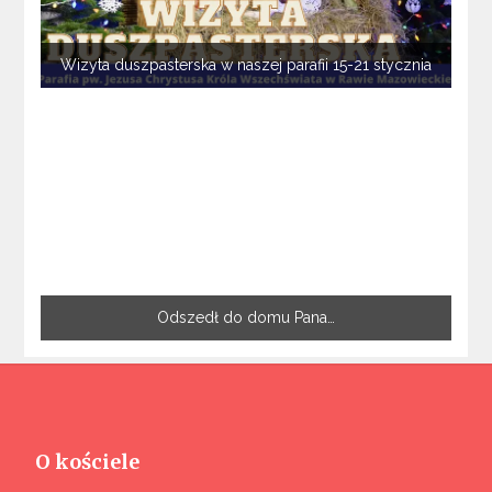
Wizyta duszpasterska w naszej parafii 15-21 stycznia
Odszedł do domu Pana…
O kościele