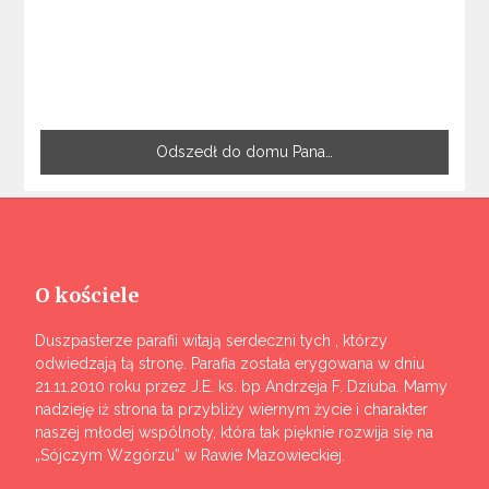
Odszedł do domu Pana…
O kościele
Duszpasterze parafii witają serdeczni tych , którzy
odwiedzają tą stronę. Parafia została erygowana w dniu
21.11.2010 roku przez J.E. ks. bp Andrzeja F. Dziuba. Mamy
nadzieję iż strona ta przybliży wiernym życie i charakter
naszej młodej wspólnoty, która tak pięknie rozwija się na
„Sójczym Wzgórzu” w Rawie Mazowieckiej.