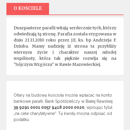
O KOŚCIELE
Duszpasterze parafii witają serdecznie tych, którzy
odwiedzają tą stronę. Parafia została erygowana w
dniu 21.11.2010 roku przez J.E. ks. bp Andrzeja F.
Dziuba. Mamy nadzieję iż strona ta przybliży
wiernym życie i charakter naszej młodej
wspólnoty, która tak pięknie rozwija się na
"Sójczym Wzgórzu" w Rawie Mazowieckiej.
Ofiary na budowę kościoła można wpłacać na konto
bankowe parafii: Bank Spółdzielczy w Białej Rawskiej
39 9291 0001 0057 9418 2000 0020
, wpisując tytuł
„na cele charytatywne”. Tę kwotę można odpisać od
podatku.