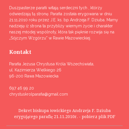
Duszpasterze parafii witają serdeczni tych , którzy
odwiedzają tą stronę. Parafia została erygowana w dniu
21.11.2010 roku przez J.E. ks. bp Andrzeja F. Dziuba. Mamy
nadzieję iż strona ta przybliży wiernym życie i charakter
naszej młodej wspólnoty, która tak pięknie rozwija się na
„Sójczym Wzgórzu” w Rawie Mazowieckiej.
Kontakt
Parafia Jezusa Chrystusa Króla Wszechświata,
ul. Kazimierza Wielkiego 26
96-200 Rawa Mazowiecka
697 46 99 20
chrystuskrolparafia@gmail.com
Dekret biskupa łowickiego Andrzeja F. Dziuba
erygującego parafię 21.11.2010r. - pobierz plik PDF