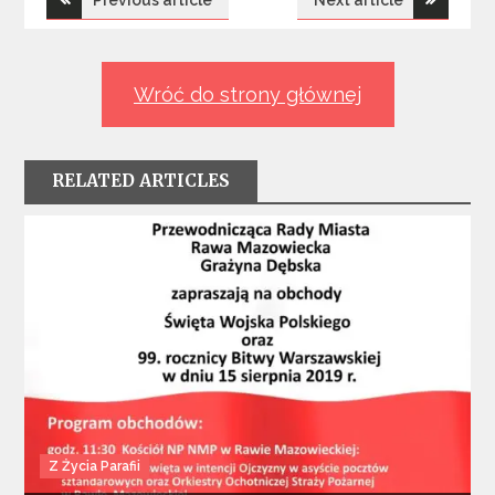
wpisu
Wróć do strony głównej
RELATED ARTICLES
Z Życia Parafii