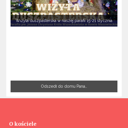
Wizyta duszpasterska w naszej parafii 15-21 stycznia
Odszedł do domu Pana…
O kościele