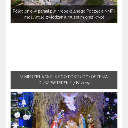
Półkolonie w parafii pw. Niepokalanego Poczęcia NMP i
możliwość zwiedzania muzeum oraz krypt
V NIEDZIELA WIELKIEGO POSTU OGŁOSZENIA
DUSZPASTERSKIE 7 IV 2019