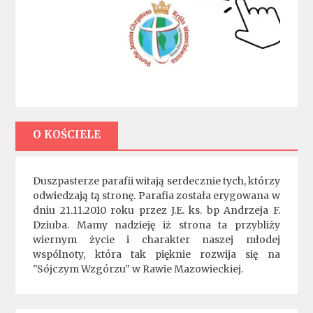
O KOŚCIELE
Duszpasterze parafii witają serdecznie tych, którzy
odwiedzają tą stronę. Parafia została erygowana w
dniu 21.11.2010 roku przez J.E. ks. bp Andrzeja F.
Dziuba. Mamy nadzieję iż strona ta przybliży
wiernym życie i charakter naszej młodej
wspólnoty, która tak pięknie rozwija się na
"Sójczym Wzgórzu" w Rawie Mazowieckiej.