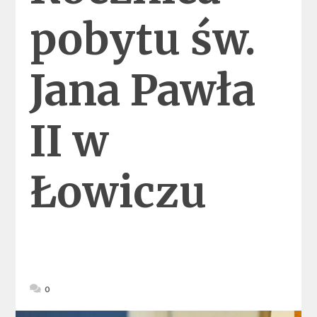
pobytu św.
Jana Pawła
II w
Łowiczu
0