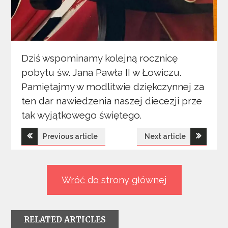
Dziś wspominamy kolejną rocznicę
pobytu św. Jana Pawła II w Łowiczu.
Pamiętajmy w modlitwie dziękczynnej za
ten dar nawiedzenia naszej diecezji prze
tak wyjątkowego świętego.
Nawigacja
Previous article
Next article
wpisu
Wróć do strony głównej
RELATED ARTICLES