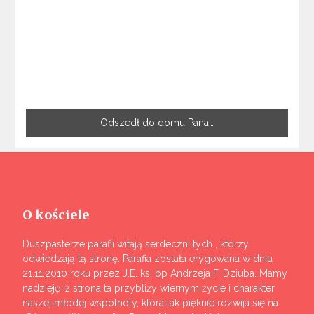
Odszedł do domu Pana…
O kościele
Duszpasterze parafii witają serdeczni tych , którzy
odwiedzają tą stronę. Parafia została erygowana w dniu
21.11.2010 roku przez J.E. ks. bp Andrzeja F. Dziuba. Mamy
nadzieję iż strona ta przybliży wiernym życie i charakter
naszej młodej wspólnoty, która tak pięknie rozwija się na