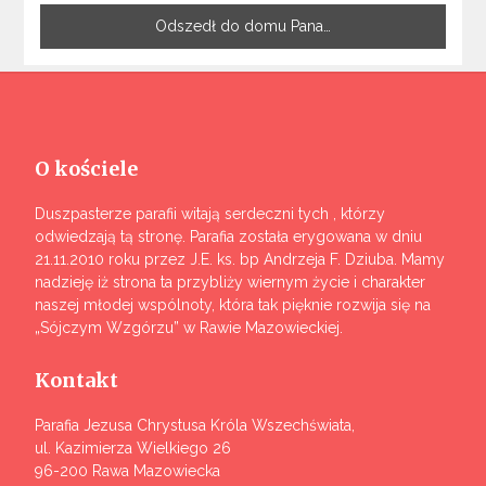
Odszedł do domu Pana…
O kościele
Duszpasterze parafii witają serdeczni tych , którzy
odwiedzają tą stronę. Parafia została erygowana w dniu
21.11.2010 roku przez J.E. ks. bp Andrzeja F. Dziuba. Mamy
nadzieję iż strona ta przybliży wiernym życie i charakter
naszej młodej wspólnoty, która tak pięknie rozwija się na
„Sójczym Wzgórzu” w Rawie Mazowieckiej.
Kontakt
Parafia Jezusa Chrystusa Króla Wszechświata,
ul. Kazimierza Wielkiego 26
96-200 Rawa Mazowiecka