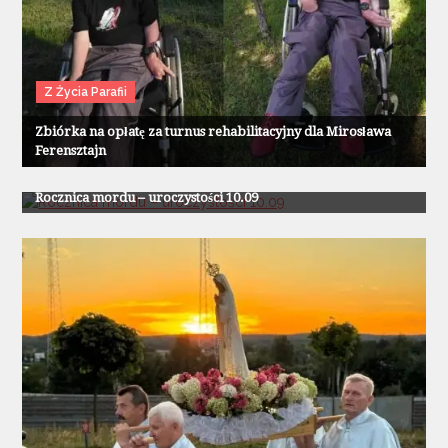
Z Życia Parafii
Zbiórka na opłatę za turnus rehabilitacyjny dla Mirosława
Ferensztajn
Z Życia Parafii
Rocznica mordu – uroczystości 10.09