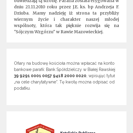
odwiedzają tą stronę. Parafia została erygowana w
dniu 21.11.2010 roku przez J.E. ks. bp Andrzeja F.
Dziuba. Mamy nadzieję iż strona ta przybliży
wiernym życie i charakter naszej młodej
wspólnoty, która tak pięknie rozwija się na
"Sójczym Wzgórzu" w Rawie Mazowieckiej.
Ofiary na budowę kościoła można wpłacać na konto
bankowe parafii: Bank Spółdzielczy w Białej Rawskiej
39 9291 0001 0057 9418 2000 0020
, wpisując tytuł
„na cele charytatywne”. Tę kwotę można odpisać od
podatku.