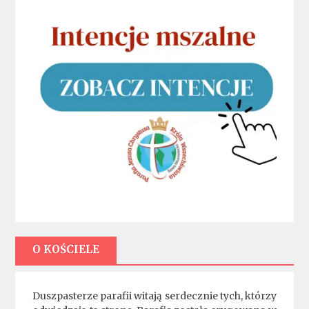
O KOŚCIELE
Duszpasterze parafii witają serdecznie tych, którzy