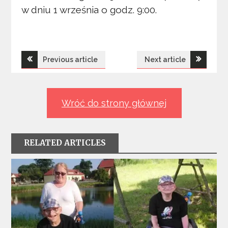
w dniu 1 września o godz. 9:00.
Nawigacja
Previous article
Next article
wpisu
Wróć do strony głównej
RELATED ARTICLES