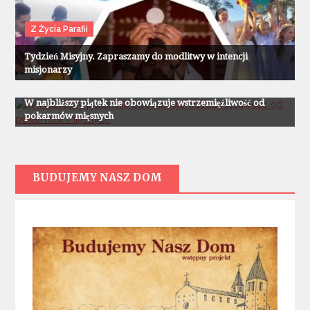
Z Życia Parafii
Tydzień Misyjny. Zapraszamy do modlitwy w intencji
misjonarzy
Z Życia Parafii
W najbliższy piątek nie obowiązuje wstrzemięźliwość od
pokarmów mięsnych
BUDUJEMY NASZ DOM