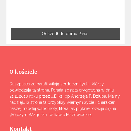
Odszedł do domu Pana…
O kościele
Duszpasterze parafii witają serdeczni tych , którzy
odwiedzają tą stronę. Parafia została erygowana w dniu
21.11.2010 roku przez J.E. ks. bp Andrzeja F. Dziuba. Mamy
nadzieję iż strona ta przybliży wiernym życie i charakter
naszej młodej wspólnoty, która tak pięknie rozwija się na
„Sójczym Wzgórzu” w Rawie Mazowieckiej.
Kontakt