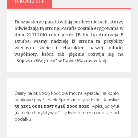
O KOŚCIELE
Duszpasterze parafii witają serdecznie tych, którzy
odwiedzają tą stronę. Parafia została erygowana w
dniu 21.11.2010 roku przez J.E. ks. bp Andrzeja F.
Dziuba. Mamy nadzieję iż strona ta przybliży
wiernym życie i charakter naszej młodej
wspólnoty, która tak pięknie rozwija się na
"Sójczym Wzgórzu" w Rawie Mazowieckiej.
Ofiary na budowę kościoła można wpłacać na konto
bankowe parafii: Bank Spółdzielczy w Białej Rawskiej
39 9291 0001 0057 9418 2000 0020
, wpisując tytuł
„na cele charytatywne”. Tę kwotę można odpisać od
podatku.