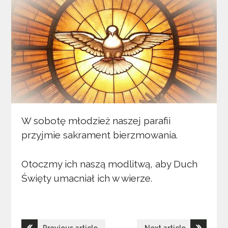
W sobotę młodzież naszej parafii
przyjmie sakrament bierzmowania.
Otoczmy ich naszą modlitwą, aby Duch
Święty umacniał ich w wierze.
Nawigacja