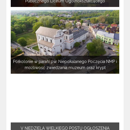
Publicznego Liceum Ogólnokształcącego
Półkolonie w parafii pw. Niepokalanego Poczęcia NMP i
możliwość zwiedzania muzeum oraz krypt
V NIEDZIELA WIELKIEGO POSTU OGŁOSZENIA