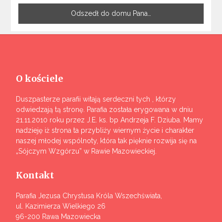
Odszedł do domu Pana…
O kościele
Duszpasterze parafii witają serdeczni tych , którzy
odwiedzają tą stronę. Parafia została erygowana w dniu
21.11.2010 roku przez J.E. ks. bp Andrzeja F. Dziuba. Mamy
nadzieję iż strona ta przybliży wiernym życie i charakter
naszej młodej wspólnoty, która tak pięknie rozwija się na
„Sójczym Wzgórzu” w Rawie Mazowieckiej.
Kontakt
Parafia Jezusa Chrystusa Króla Wszechświata,
ul. Kazimierza Wielkiego 26
96-200 Rawa Mazowiecka