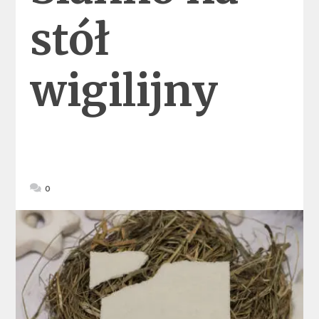
stół
wigilijny
0