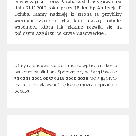
odwiedzają tą stronę. Parafia została erygowana w
dniu 21.11.2010 roku przez J.E. ks. bp Andrzeja F.
Dziuba. Mamy nadzieję iż strona ta przybliży
wiernym życie i charakter naszej młodej
wspólnoty, która tak pięknie rozwija się na
"Sójczym Wzgórzu" w Rawie Mazowieckiej.
Ofiary na budowę kościoła można wpłacać na konto
bankowe parafii: Bank Spółdzielczy w Białej Rawskiej
39 9291 0001 0057 9418 2000 0020
, wpisując tytuł
„na cele charytatywne”. Tę kwotę można odpisać od
podatku.