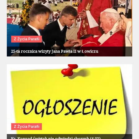
Z Życia Parafii
25-ta rocznica wizyty Jana Pawła II w Łowiczu
Z Życia Parafii
Ks. Konrad Świstak nie odwiedzi chorych (4.02)