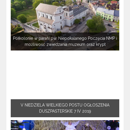
Półkolonie w parafii pw. Niepokalanego Poczęcia NMP i
możliwość zwiedzania muzeum oraz krypt
V NIEDZIELA WIELKIEGO POSTU OGŁOSZENIA
DUSZPASTERSKIE 7 IV 2019