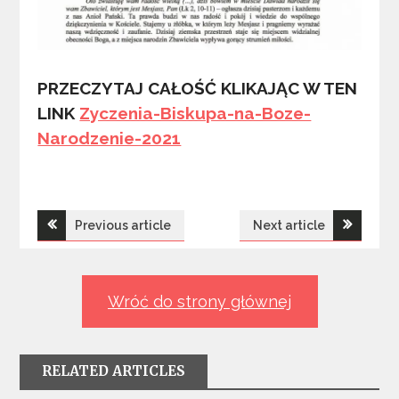
PRZECZYTAJ CAŁOŚĆ KLIKAJĄC W TEN
LINK
Zyczenia-Biskupa-na-Boze-
Narodzenie-2021
Nawigacja
Previous article
Next article
wpisu
Wróć do strony głównej
RELATED ARTICLES