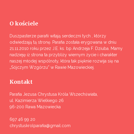
O kościele
Duszpasterze parafii witają serdeczni tych , którzy
odwiedzają tą stronę. Parafia została erygowana w dniu
21.11.2010 roku przez J.E. ks. bp Andrzeja F. Dziuba. Mamy
nadzieję iż strona ta przybliży wiernym życie i charakter
naszej młodej wspólnoty, która tak pięknie rozwija się na
„Sójczym Wzgórzu” w Rawie Mazowieckiej.
Kontakt
Parafia Jezusa Chrystusa Króla Wszechświata,
ul. Kazimierza Wielkiego 26
96-200 Rawa Mazowiecka
697 46 99 20
chrystuskrolparafia@gmail.com